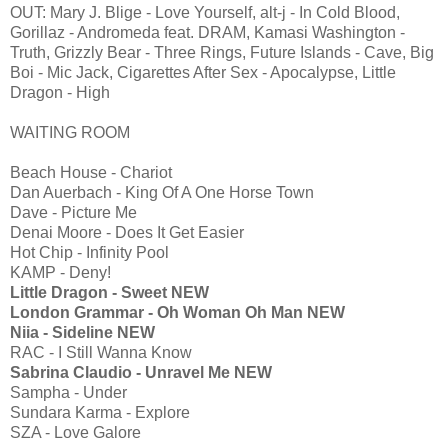
OUT: Mary J. Blige - Love Yourself, alt-j - In Cold Blood,
Gorillaz - Andromeda feat. DRAM, Kamasi Washington -
Truth, Grizzly Bear - Three Rings, Future Islands - Cave, Big
Boi - Mic Jack, Cigarettes After Sex - Apocalypse, Little
Dragon - High
WAITING ROOM
Beach House - Chariot
Dan Auerbach - King Of A One Horse Town
Dave - Picture Me
Denai Moore - Does It Get Easier
Hot Chip - Infinity Pool
KAMP - Deny!
Little Dragon - Sweet NEW
London Grammar - Oh Woman Oh Man NEW
Niia - Sideline NEW
RAC - I Still Wanna Know
Sabrina Claudio - Unravel Me NEW
Sampha - Under
Sundara Karma - Explore
SZA - Love Galore