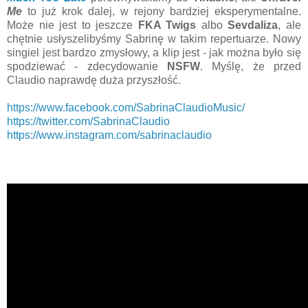
Me
to już krok dalej, w rejony bardziej eksperymentalne.
Może nie jest to jeszcze
FKA Twigs
albo
Sevdaliza
, ale
chętnie usłyszelibyśmy Sabrinę w takim repertuarze. Nowy
singiel jest bardzo zmysłowy, a klip jest - jak można było się
spodziewać - zdecydowanie
NSFW
. Myślę, że przed
Claudio naprawdę duża przyszłość.
https://www.facebook.com/SabrinaClaudioMusic/
https://twitter.com/SabrinaClaudio
https://www.instagram.com/sabrinaclaudio