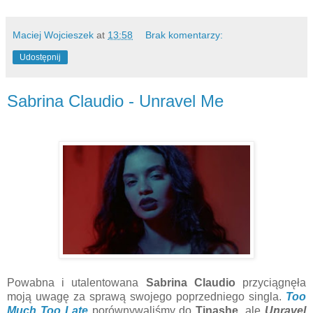
Maciej Wojcieszek
at
13:58
Brak komentarzy:
Udostępnij
Sabrina Claudio - Unravel Me
Powabna i utalentowana
Sabrina Claudio
przyciągnęła
moją uwagę za sprawą swojego poprzedniego singla.
Too
Much Too Late
porównywaliśmy do
Tinashe
, ale
Unravel