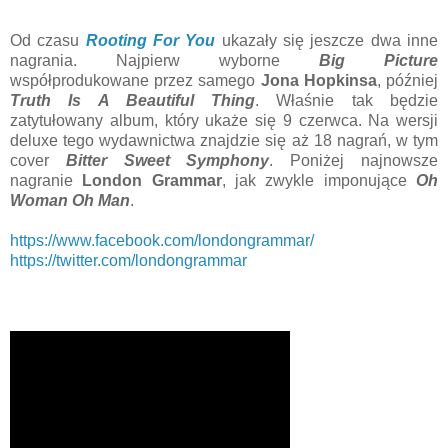
Od czasu
Rooting For You
ukazały się jeszcze dwa inne
nagrania. Najpierw wyborne
Big Picture
współprodukowane przez samego
Jona Hopkinsa
, później
Truth Is A Beautiful Thing
. Właśnie tak będzie
zatytułowany album, który ukaże się 9 czerwca. Na wersji
deluxe tego wydawnictwa znajdzie się aż 18 nagrań, w tym
cover
Bitter Sweet Symphony
. Poniżej najnowsze
nagranie
London Grammar
, jak zwykle imponujące
Oh
Woman Oh Man
.
https://www.facebook.com/londongrammar/
https://twitter.com/londongrammar