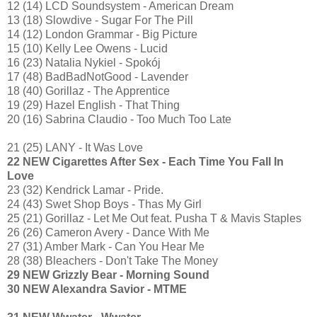
12 (14) LCD Soundsystem - American Dream
13 (18) Slowdive - Sugar For The Pill
14 (12) London Grammar - Big Picture
15 (10) Kelly Lee Owens - Lucid
16 (23) Natalia Nykiel - Spokój
17 (48) BadBadNotGood - Lavender
18 (40) Gorillaz - The Apprentice
19 (29) Hazel English - That Thing
20 (16) Sabrina Claudio - Too Much Too Late
21 (25) LANY - It Was Love
22 NEW Cigarettes After Sex - Each Time You Fall In
Love
23 (32) Kendrick Lamar - Pride.
24 (43) Swet Shop Boys - Thas My Girl
25 (21) Gorillaz - Let Me Out feat. Pusha T & Mavis Staples
26 (26) Cameron Avery - Dance With Me
27 (31) Amber Mark - Can You Hear Me
28 (38) Bleachers - Don't Take The Money
29 NEW Grizzly Bear - Morning Sound
30 NEW Alexandra Savior - MTME