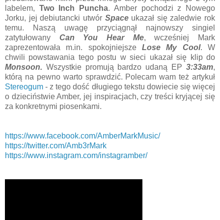
labelem,
Two Inch Puncha
. Amber pochodzi z Nowego
Jorku, jej debiutancki utwór
Space
ukazał się zaledwie rok
temu. Naszą uwagę przyciągnął najnowszy singiel
zatytułowany
Can You Hear Me
, wcześniej Mark
zaprezentowała m.in. spokojniejsze
Lose My Cool
. W
chwili powstawania tego postu w sieci ukazał się klip do
Monsoon.
Wszystkie promują bardzo udaną EP
3:33am
,
którą na pewno warto sprawdzić. Polecam wam też artykuł
Stereogum
- z tego dość długiego tekstu dowiecie się więcej
o dzieciństwie Amber, jej inspiracjach, czy treści kryjącej się
za konkretnymi piosenkami.
https://www.facebook.com/AmberMarkMusic/
https://twitter.com/Amb3rMark
https://www.instagram.com/instagramber/