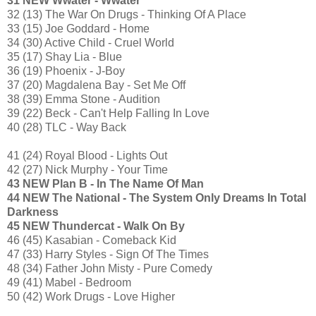
31 NEW Wwater - Wwater
32 (13) The War On Drugs - Thinking Of A Place
33 (15) Joe Goddard - Home
34 (30) Active Child - Cruel World
35 (17) Shay Lia - Blue
36 (19) Phoenix - J-Boy
37 (20) Magdalena Bay - Set Me Off
38 (39) Emma Stone - Audition
39 (22) Beck - Can't Help Falling In Love
40 (28) TLC - Way Back
41 (24) Royal Blood - Lights Out
42 (27) Nick Murphy - Your Time
43 NEW Plan B - In The Name Of Man
44 NEW The National - The System Only Dreams In Total
Darkness
45 NEW Thundercat - Walk On By
46 (45) Kasabian - Comeback Kid
47 (33) Harry Styles - Sign Of The Times
48 (34) Father John Misty - Pure Comedy
49 (41) Mabel - Bedroom
50 (42) Work Drugs - Love Higher