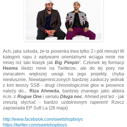
Ach, jaka szkoda, że ta piosenka trwa tylko 2 i pół minuty! W
kategorii rapu z wpływami orientalnymi wciąga mnie nie
mniej niż taki klasyk jak
Big Pimpin'
. Członek tej formacji
Heems
śledzi mnie na Twitterze, ale do tej pory nie
zwracałem większej uwagi na jego projekty, chyba
niesłusznie. Niewtajemniczonych bardziej zaskoczy jednak
z kim tworzy SSB - drugi chronologicznie głos w piosence
należy do...
Riza Ahmeda
, bardziej znanego jako aktora
m.in. z
Rogue One
i serialu
Długa noc
. Ahmed jest też - jak
zresztą słychać - bardzo uzdolnionym raperem! Rzecz
zapowiada EP Sufi La (26 maja)
http://www.facebook.com/swetshopboys
https://twitter.com/swetshopboys