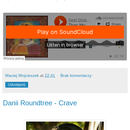
Maciej Wojcieszek
at
22:41
Brak komentarzy:
Udostępnij
Danii Roundtree - Crave