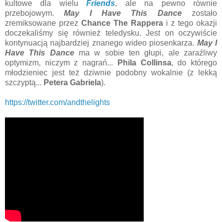
kultowe dla wielu
Friends
, ale na pewno równie
przebojowym.
May I Have This Dance
zostało
zremiksowane przez
Chance The Rappera
i z tego okazji
doczekaliśmy się również teledysku. Jest on oczywiście
kontynuacją najbardziej znanego wideo piosenkarza.
May I
Have This Dance
ma w sobie ten głupi, ale zaraźliwy
optymizm, niczym z nagrań...
Phila Collinsa
, do którego
młodzieniec jest też dziwnie podobny wokalnie (z lekką
szczyptą...
Petera Gabriela
).
https://twitter.com/andthelights