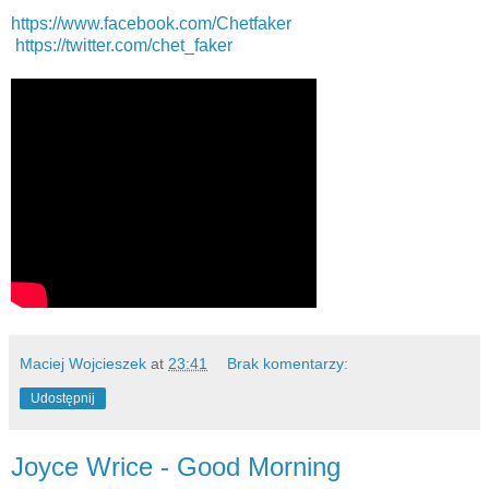
https://www.facebook.com/Chetfaker
https://twitter.com/chet_faker
Maciej Wojcieszek
at
23:41
Brak komentarzy:
Udostępnij
Joyce Wrice - Good Morning