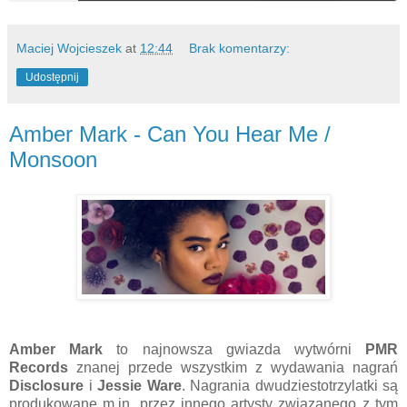
Maciej Wojcieszek
at
12:44
Brak komentarzy:
Udostępnij
Amber Mark - Can You Hear Me /
Monsoon
Amber Mark
to najnowsza gwiazda wytwórni
PMR
Records
znanej przede wszystkim z wydawania nagrań
Disclosure
i
Jessie Ware
. Nagrania dwudziestotrzylatki są
produkowane m.in. przez innego artysty związanego z tym