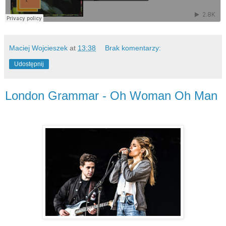
Maciej Wojcieszek
at
13:38
Brak komentarzy:
Udostępnij
London Grammar - Oh Woman Oh Man