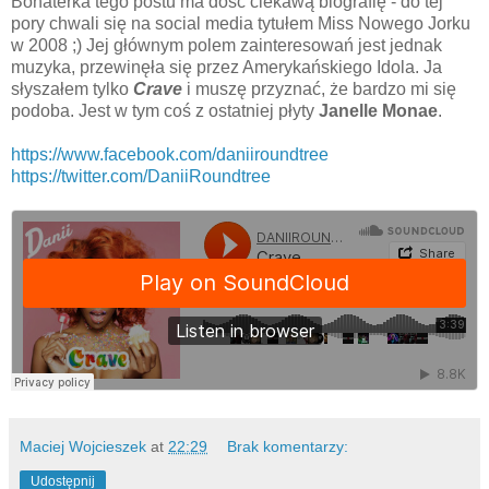
Bohaterka tego postu ma dość ciekawą biografię - do tej
pory chwali się na social media tytułem Miss Nowego Jorku
w 2008 ;) Jej głównym polem zainteresowań jest jednak
muzyka, przewinęła się przez Amerykańskiego Idola. Ja
słyszałem tylko
Crave
i muszę przyznać, że bardzo mi się
podoba. Jest w tym coś z ostatniej płyty
Janelle Monae
.
https://www.facebook.com/daniiroundtree
https://twitter.com/DaniiRoundtree
Maciej Wojcieszek
at
22:29
Brak komentarzy:
Udostępnij