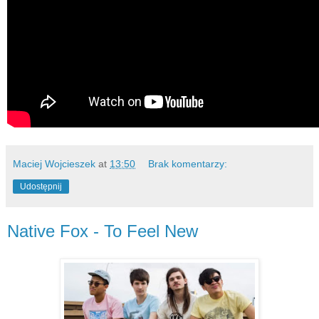
Maciej Wojcieszek
at
13:50
Brak komentarzy:
Udostępnij
Native Fox - To Feel New