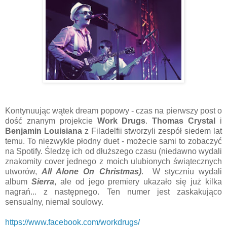
Kontynuując wątek dream popowy - czas na pierwszy post o
dość znanym projekcie
Work Drugs
.
Thomas Crystal
i
Benjamin Louisiana
z Filadelfii stworzyli zespół siedem lat
temu. To niezwykle płodny duet - możecie sami to zobaczyć
na Spotify. Śledzę ich od dłuższego czasu (niedawno wydali
znakomity cover jednego z moich ulubionych świątecznych
utworów,
All Alone On Christmas)
. W styczniu wydali
album
Sierra
, ale od jego premiery ukazało się już kilka
nagrań... z następnego. Ten numer jest zaskakująco
sensualny, niemal soulowy.
https://www.facebook.com/workdrugs/