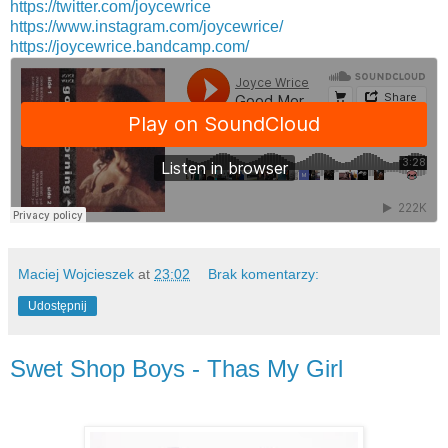
https://twitter.com/joycewrice
https://www.instagram.com/joycewrice/
https://joycewrice.bandcamp.com/
Maciej Wojcieszek
at
23:02
Brak komentarzy:
Udostępnij
Swet Shop Boys - Thas My Girl