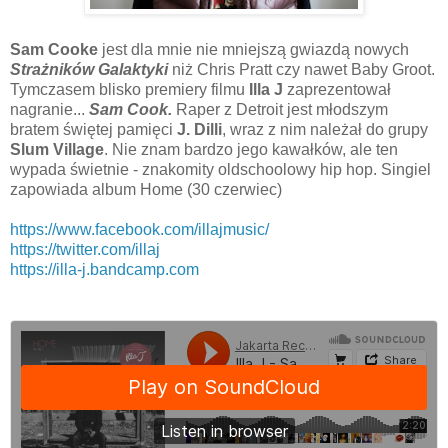
Sam Cooke
jest dla mnie nie mniejszą gwiazdą nowych
Strażników Galaktyki
niż Chris Pratt czy nawet Baby Groot.
Tymczasem blisko premiery filmu
Illa J
zaprezentował
nagranie...
Sam Cook.
Raper z Detroit jest młodszym
bratem świętej pamięci
J. Dilli
, wraz z nim należał do grupy
Slum Village
. Nie znam bardzo jego kawałków, ale ten
wypada świetnie - znakomity oldschoolowy hip hop. Singiel
zapowiada album Home (30 czerwiec)
https://www.facebook.com/illajmusic/
https://twitter.com/illaj
https://illa-j.bandcamp.com