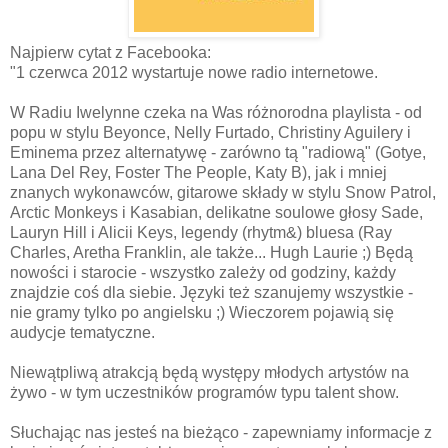
Najpierw cytat z Facebooka:
"1 czerwca 2012 wystartuje nowe radio internetowe.
W Radiu Iwelynne czeka na Was różnorodna playlista - od
popu w stylu Beyonce, Nelly Furtado, Christiny Aguilery i
Eminema przez alternatywę - zarówno tą "radiową" (Gotye,
Lana Del Rey, Foster The People, Katy B), jak i mn
iej
znanych wykonawców, gitarowe składy w stylu Snow Patrol,
Arctic Monkeys i Kasabian, delikatne soulowe głosy Sade,
Lauryn Hill i Alicii Keys, legendy (rhytm&) bluesa (Ray
Charles, Aretha Franklin, ale także... Hugh Laurie ;) Będą
nowości i starocie - wszystko zależy od godziny, każdy
znajdzie coś dla siebie. Języki też szanujemy wszystkie -
nie gramy tylko po angielsku ;) Wieczorem pojawią się
audycje tematyczne.
Niewątpliwą atrakcją będą występy młodych artystów na
żywo - w tym uczestników programów typu talent show.
Słuchając nas jesteś na bieżąco - zapewniamy informacje z