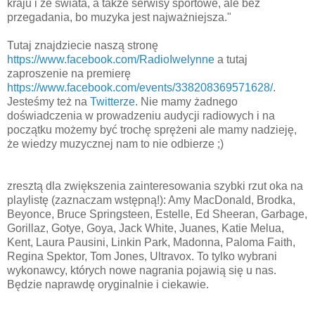
kraju i ze świata, a także serwisy sportowe, ale bez
przegadania, bo muzyka jest najważniejsza."
Tutaj znajdziecie naszą stronę
https://www.facebook.com/RadioIwelynne
a tutaj
zaproszenie na premierę
https://www.facebook.com/events/338208369571628/
.
Jesteśmy też na
Twitterze
. Nie mamy żadnego
doświadczenia w prowadzeniu audycji radiowych i na
początku możemy być trochę sprężeni ale mamy nadzieję,
że wiedzy muzycznej nam to nie odbierze ;)
zresztą dla zwiększenia zainteresowania szybki rzut oka na
playlistę (zaznaczam wstępną!): Amy MacDonald, Brodka,
Beyonce, Bruce Springsteen, Estelle, Ed Sheeran, Garbage,
Gorillaz, Gotye, Goya, Jack White, Juanes, Katie Melua,
Kent, Laura Pausini, Linkin Park, Madonna, Paloma Faith,
Regina Spektor, Tom Jones, Ultravox. To tylko wybrani
wykonawcy, których nowe nagrania pojawią się u nas.
Będzie naprawdę oryginalnie i ciekawie.