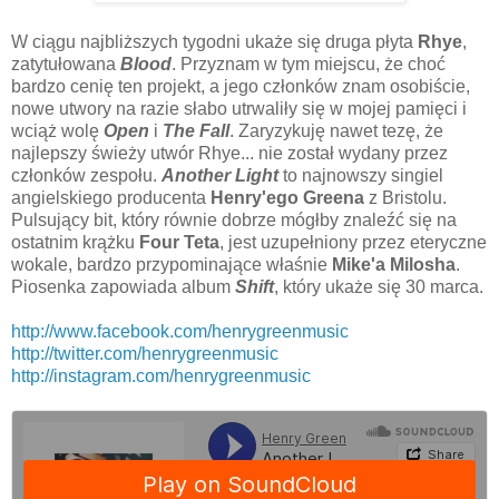
W ciągu najbliższych tygodni ukaże się druga płyta
Rhye
,
zatytułowana
Blood
. Przyznam w tym miejscu, że choć
bardzo cenię ten projekt, a jego członków znam osobiście,
nowe utwory na razie słabo utrwaliły się w mojej pamięci i
wciąż wolę
Open
i
The Fall
. Zaryzykuję nawet tezę, że
najlepszy świeży utwór Rhye... nie został wydany przez
członków zespołu.
Another Light
to najnowszy singiel
angielskiego producenta
Henry'ego Greena
z Bristolu.
Pulsujący bit, który równie dobrze mógłby znaleźć się na
ostatnim krążku
Four Teta
, jest uzupełniony przez eteryczne
wokale, bardzo przypominające właśnie
Mike'a Milosha
.
Piosenka zapowiada album
Shift
, który ukaże się 30 marca.
http://www.facebook.com/henrygreenmusic
http://twitter.com/henrygreenmusic
http://instagram.com/henrygreenmusic