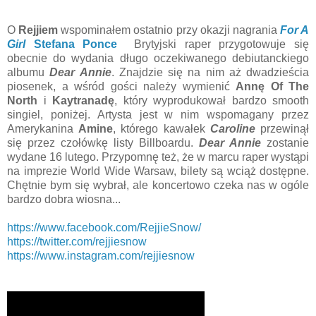
O
Rejjiem
wspominałem ostatnio przy okazji nagrania
For A
Girl
Stefana Ponce
Brytyjski raper przygotowuje się
obecnie do wydania długo oczekiwanego debiutanckiego
albumu
Dear Annie
. Znajdzie się na nim aż dwadzieścia
piosenek, a wśród gości należy wymienić
Annę Of The
North
i
Kaytranadę
, który wyprodukował bardzo smooth
singiel, poniżej. Artysta jest w nim wspomagany przez
Amerykanina
Amine
, którego kawałek
Caroline
przewinął
się przez czołówkę listy Billboardu.
Dear Annie
zostanie
wydane 16 lutego. Przypomnę też, że w marcu raper wystąpi
na imprezie World Wide Warsaw, bilety są wciąż dostępne.
Chętnie bym się wybrał, ale koncertowo czeka nas w ogóle
bardzo dobra wiosna...
https://www.facebook.com/RejjieSnow/
https://twitter.com/rejjiesnow
https://www.instagram.com/rejjiesnow