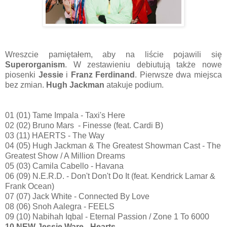
Wreszcie pamiętałem, aby na liście pojawili się
Superorganism
. W zestawieniu debiutują także nowe
piosenki
Jessie
i
Franz Ferdinand
. Pierwsze dwa miejsca
bez zmian.
Hugh Jackman
atakuje podium.
01 (01) Tame Impala - Taxi's Here
02 (02) Bruno Mars - Finesse (feat. Cardi B)
03 (11) HAERTS - The Way
04 (05) Hugh Jackman & The Greatest Showman Cast - The
Greatest Show / A Million Dreams
05 (03) Camila Cabello - Havana
06 (09) N.E.R.D. - Don't Don't Do It (feat. Kendrick Lamar &
Frank Ocean)
07 (07) Jack White - Connected By Love
08 (06) Snoh Aalegra - FEELS
09 (10) Nabihah Iqbal - Eternal Passion / Zone 1 To 6000
10 NEW Jessie Ware - Hearts