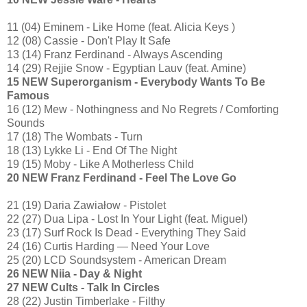
11 (04) Eminem - Like Home (feat. Alicia Keys )
12 (08) Cassie - Don't Play It Safe
13 (14) Franz Ferdinand - Always Ascending
14 (29) Rejjie Snow - Egyptian Lauv (feat. Amine)
15 NEW Superorganism - Everybody Wants To Be
Famous
16 (12) Mew - Nothingness and No Regrets / Comforting
Sounds
17 (18) The Wombats - Turn
18 (13) Lykke Li - End Of The Night
19 (15) Moby - Like A Motherless Child
20 NEW Franz Ferdinand - Feel The Love Go
21 (19) Daria Zawiałow - Pistolet
22 (27) Dua Lipa - Lost In Your Light (feat. Miguel)
23 (17) Surf Rock Is Dead - Everything They Said
24 (16) Curtis Harding — Need Your Love
25 (20) LCD Soundsystem - American Dream
26 NEW Niia - Day & Night
27 NEW Cults - Talk In Circles
28 (22) Justin Timberlake - Filthy