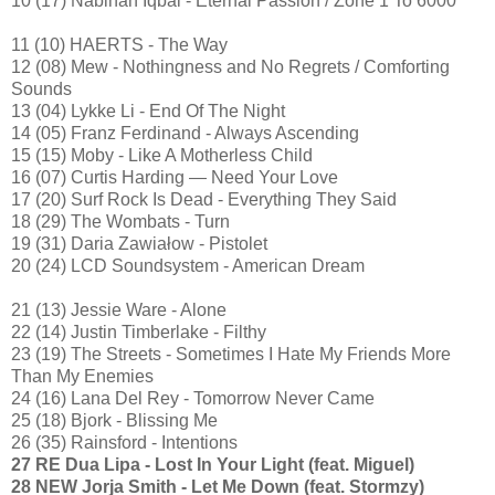
10 (17) Nabihah Iqbal - Eternal Passion / Zone 1 To 6000
11 (10) HAERTS - The Way
12 (08) Mew - Nothingness and No Regrets / Comforting
Sounds
13 (04) Lykke Li - End Of The Night
14 (05) Franz Ferdinand - Always Ascending
15 (15) Moby - Like A Motherless Child
16 (07) Curtis Harding — Need Your Love
17 (20) Surf Rock Is Dead - Everything They Said
18 (29) The Wombats - Turn
19 (31) Daria Zawiałow - Pistolet
20 (24) LCD Soundsystem - American Dream
21 (13) Jessie Ware - Alone
22 (14) Justin Timberlake - Filthy
23 (19) The Streets - Sometimes I Hate My Friends More
Than My Enemies
24 (16) Lana Del Rey - Tomorrow Never Came
25 (18) Bjork - Blissing Me
26 (35) Rainsford - Intentions
27 RE Dua Lipa - Lost In Your Light (feat. Miguel)
28 NEW Jorja Smith - Let Me Down (feat. Stormzy)