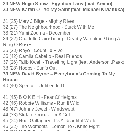
29 NEW Rejjie Snow - Egyptian Lauv (feat. Amine)
30 NEW Karen O - Yo My Saint (feat. Michael Kiwanuka)
31 (25) Mary J Blige - Mighty River
32 (27) The Neighbourhood - Stuck With Me
33 (21) Yumi Zouma - December
34 (22) Charlotte Gainsbourg - Deadly Valentine / Ring A
Ring O Roses
35 (23) Rhye - Count To Five
36 (42) Camila Cabello - Real Friends
37 (26) Talib Kweli - Travelling Light (feat. Anderson .Paak)
38 (28) Hoops - Sun's Out
39 NEW David Byrne – Everybody’s Coming To My
House
40 (40) Spector - Untitled In D
41 (45) B O K E H - Fear Of Heights
42 (46) Robbie Williams - Run It Wild
43 (47) Johnny Jewel - Windswept
44 (33) Stefan Ponce - For A Girl
45 (34) Noel Gallagher - It's A Beautiful World
46 (32) The Wombats - Lemon To A Knife Fight