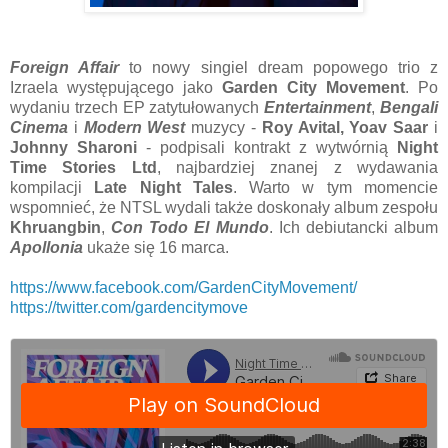
Foreign Affair
to nowy singiel dream popowego trio z
Izraela występującego jako
Garden City Movement
. Po
wydaniu trzech EP zatytułowanych
Entertainment
,
Bengali
Cinema
i
Modern West
muzycy -
Roy Avital, Yoav Saar
i
Johnny Sharoni
- podpisali kontrakt z wytwórnią
Night
Time Stories Ltd
, najbardziej znanej z wydawania
kompilacji
Late Night Tales
. Warto w tym momencie
wspomnieć, że NTSL wydali także doskonały album zespołu
Khruangbin
,
Con Todo El Mundo
. Ich debiutancki album
Apollonia
ukaże się 16 marca.
https://www.facebook.com/GardenCityMovement/
https://twitter.com/gardencitymove