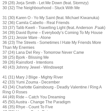
29 (28) Jorja Smith - Let Me Down (feat. Stormzy)
30 (32) The Neighbourhood - Stuck With Me
31 (30) Karen O - Yo My Saint (feat. Michael Kiwanuka)
32 (36) Camila Cabello - Real Friends
33 (37) Talib Kweli - Travelling Light (feat. Anderson .Paak)
34 (39) David Byrne – Everybody’s Coming To My House
35 (21) Jessie Ware - Alone
36 (23) The Streets - Sometimes I Hate My Friends More
Than My Enemies
37 (24) Lana Del Rey - Tomorrow Never Came
38 (25) Bjork - Blissing Me
39 (26) Rainsford - Intentions
40 (43) Johnny Jewel - Windswept
41 (31) Mary J Blige - Mighty River
42 (33) Yumi Zouma - December
43 (34) Charlotte Gainsbourg - Deadly Valentine / Ring A
Ring O Roses
44 (49) Ride – Catch You Dreaming
45 (50) Austra - Change The Paradigm
46 (35) Rhye - Count To Five