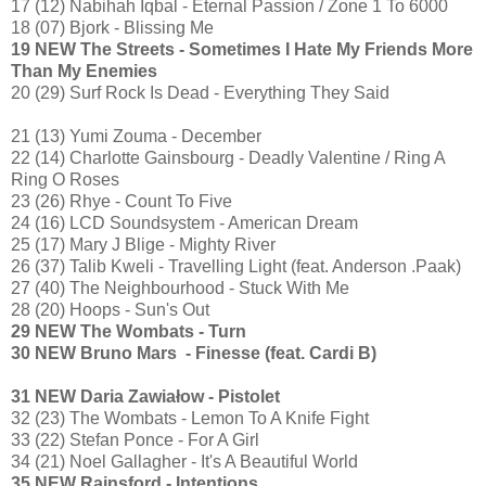
17 (12) Nabihah Iqbal - Eternal Passion / Zone 1 To 6000
18 (07) Bjork - Blissing Me
19 NEW The Streets - Sometimes I Hate My Friends More
Than My Enemies
20 (29) Surf Rock Is Dead - Everything They Said
21 (13) Yumi Zouma - December
22 (14) Charlotte Gainsbourg - Deadly Valentine / Ring A
Ring O Roses
23 (26) Rhye - Count To Five
24 (16) LCD Soundsystem - American Dream
25 (17) Mary J Blige - Mighty River
26 (37) Talib Kweli - Travelling Light (feat. Anderson .Paak)
27 (40) The Neighbourhood - Stuck With Me
28 (20) Hoops - Sun's Out
29 NEW The Wombats - Turn
30 NEW Bruno Mars - Finesse (feat. Cardi B)
31 NEW Daria Zawiałow - Pistolet
32 (23) The Wombats - Lemon To A Knife Fight
33 (22) Stefan Ponce - For A Girl
34 (21) Noel Gallagher - It's A Beautiful World
35 NEW Rainsford - Intentions