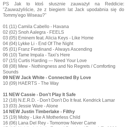
PS Jak to ktoś słusznie zauważył na Reddicie:
"Zauważyliście, że z biegiem lat Jack upodabnia się do
Tommy'ego Wiseau?"
01 (11) Camila Cabello - Havana
02 (02) Snoh Aalegra - FEELS
03 (05) Eminem feat. Alicia Keys - Like Home
04 (04) Lykke Li - End Of The Night
05 (01) Franz Ferdinand - Always Ascending
06 (10) Tame Impala - Taxi's Here
07 (15) Curtis Harding — Need Your Love
08 (08) Mew - Nothingness and No Regrets / Comforting
Sounds
09 NEW Jack White - Connected By Love
10 (09) HAERTS - The Way
11 NEW Cassie - Don't Play It Safe
12 (18) N.E.R.D. - Don't Don't Do It feat. Kendrick Lamar
13 (03) Jessie Ware - Alone
14 NEW Justin Timberlake - Filthy
15 (19) Moby - Like A Motherless Child
16 (06) Lana Del Rey - Tomorrow Never Came