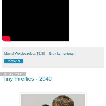
Maciej Wojcieszek
at
15:38
Brak komentarzy:
Udostępnij
18 sty 2018
Tiny Fireflies - 2040