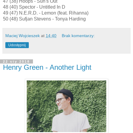
47 (38) Hoops - Sun's Out
48 (40) Spector - Untitled In D
49 (47) N.E.R.D. - Lemon (feat. Rihanna)
50 (48) Sufjan Stevens - Tonya Harding
Maciej Wojcieszek
at
14:40
Brak komentarzy:
Udostępnij
22 sty 2018
Henry Green - Another Light