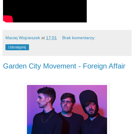
Maciej Wojcieszek
at
17:01
Brak komentarzy:
Udostępnij
Garden City Movement - Foreign Affair