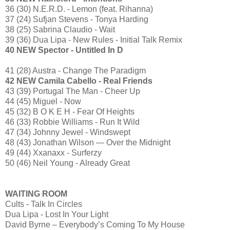
36 (30) N.E.R.D. - Lemon (feat. Rihanna)
37 (24) Sufjan Stevens - Tonya Harding
38 (25) Sabrina Claudio - Wait
39 (36) Dua Lipa - New Rules - Initial Talk Remix
40 NEW Spector - Untitled In D
41 (28) Austra - Change The Paradigm
42 NEW Camila Cabello - Real Friends
43 (39) Portugal The Man - Cheer Up
44 (45) Miguel - Now
45 (32) B O K E H - Fear Of Heights
46 (33) Robbie Williams - Run It Wild
47 (34) Johnny Jewel - Windswept
48 (43) Jonathan Wilson — Over the Midnight
49 (44) Xxanaxx - Surferzy
50 (46) Neil Young - Already Great
WAITING ROOM
Cults - Talk In Circles
Dua Lipa - Lost In Your Light
David Byrne – Everybody’s Coming To My House