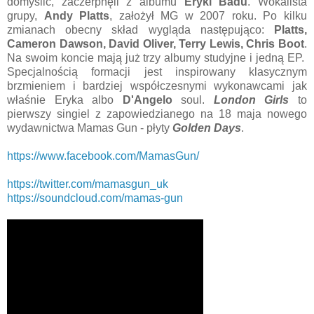
domyślić, zaczerpnęli z albumu
Eryki Badu
. Wokalista
grupy,
Andy Platts
, założył MG w 2007 roku. Po kilku
zmianach obecny skład wygląda następująco:
Platts,
Cameron Dawson, David Oliver, Terry Lewis, Chris Boot
.
Na swoim koncie mają już trzy albumy studyjne i jedną EP.
Specjalnością formacji jest inspirowany klasycznym
brzmieniem i bardziej współczesnymi wykonawcami jak
właśnie Eryka albo
D'Angelo
soul.
London Girls
to
pierwszy singiel z zapowiedzianego na 18 maja nowego
wydawnictwa Mamas Gun - płyty
Golden Days
.
https://www.facebook.com/MamasGun/
https://twitter.com/mamasgun_uk
https://soundcloud.com/mamas-gun