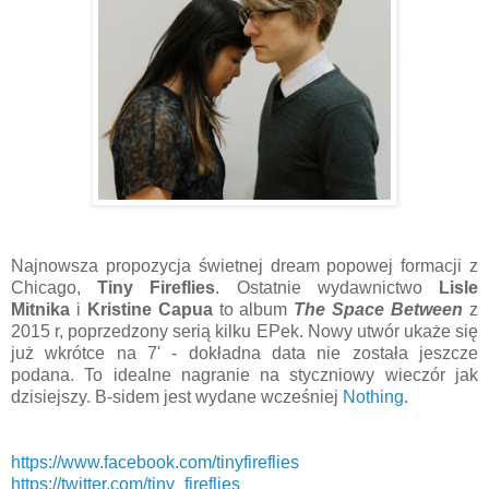
Najnowsza propozycja świetnej dream popowej formacji z
Chicago,
Tiny Fireflies
. Ostatnie wydawnictwo
Lisle
Mitnika
i
Kristine Capua
to album
The Space Between
z
2015 r, poprzedzony serią kilku EPek. Nowy utwór ukaże się
już wkrótce na 7' - dokładna data nie została jeszcze
podana. To idealne nagranie na styczniowy wieczór jak
dzisiejszy. B-sidem jest wydane wcześniej
Nothing
.
https://www.facebook.com/tinyfireflies
https://twitter.com/tiny_fireflies