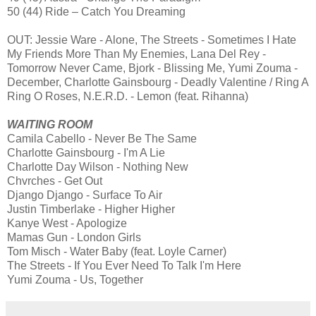
50 (44) Ride – Catch You Dreaming
OUT: Jessie Ware - Alone, The Streets - Sometimes I Hate
My Friends More Than My Enemies, Lana Del Rey -
Tomorrow Never Came, Bjork - Blissing Me, Yumi Zouma -
December, Charlotte Gainsbourg - Deadly Valentine / Ring A
Ring O Roses, N.E.R.D. - Lemon (feat. Rihanna)
WAITING ROOM
Camila Cabello - Never Be The Same
Charlotte Gainsbourg - I'm A Lie
Charlotte Day Wilson - Nothing New
Chvrches - Get Out
Django Django - Surface To Air
Justin Timberlake - Higher Higher
Kanye West - Apologize
Mamas Gun - London Girls
Tom Misch - Water Baby (feat. Loyle Carner)
The Streets - If You Ever Need To Talk I'm Here
Yumi Zouma - Us, Together