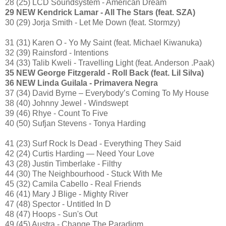
28 (25) LCD Soundsystem - American Dream
29 NEW Kendrick Lamar - All The Stars (feat. SZA)
30 (29) Jorja Smith - Let Me Down (feat. Stormzy)
31 (31) Karen O - Yo My Saint (feat. Michael Kiwanuka)
32 (39) Rainsford - Intentions
34 (33) Talib Kweli - Travelling Light (feat. Anderson .Paak)
35 NEW George Fitzgerald - Roll Back (feat. Lil Silva)
36 NEW Linda Guilala - Primavera Negra
37 (34) David Byrne – Everybody’s Coming To My House
38 (40) Johnny Jewel - Windswept
39 (46) Rhye - Count To Five
40 (50) Sufjan Stevens - Tonya Harding
41 (23) Surf Rock Is Dead - Everything They Said
42 (24) Curtis Harding — Need Your Love
43 (28) Justin Timberlake - Filthy
44 (30) The Neighbourhood - Stuck With Me
45 (32) Camila Cabello - Real Friends
46 (41) Mary J Blige - Mighty River
47 (48) Spector - Untitled In D
48 (47) Hoops - Sun's Out
49 (45) Austra - Change The Paradigm