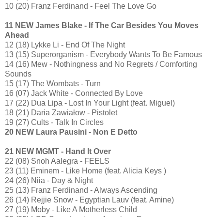
10 (20) Franz Ferdinand - Feel The Love Go
11 NEW James Blake - If The Car Besides You Moves
Ahead
12 (18) Lykke Li - End Of The Night
13 (15) Superorganism - Everybody Wants To Be Famous
14 (16) Mew - Nothingness and No Regrets / Comforting
Sounds
15 (17) The Wombats - Turn
16 (07) Jack White - Connected By Love
17 (22) Dua Lipa - Lost In Your Light (feat. Miguel)
18 (21) Daria Zawiałow - Pistolet
19 (27) Cults - Talk In Circles
20 NEW Laura Pausini - Non E Detto
21 NEW MGMT - Hand It Over
22 (08) Snoh Aalegra - FEELS
23 (11) Eminem - Like Home (feat. Alicia Keys )
24 (26) Niia - Day & Night
25 (13) Franz Ferdinand - Always Ascending
26 (14) Rejjie Snow - Egyptian Lauv (feat. Amine)
27 (19) Moby - Like A Motherless Child