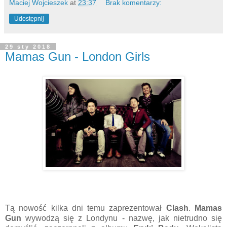
Maciej Wojcieszek
at
23:37
Brak komentarzy:
Udostępnij
29 sty 2018
Mamas Gun - London Girls
Tą nowość kilka dni temu zaprezentował
Clash
.
Mamas
Gun
wywodzą się z Londynu - nazwę, jak nietrudno się