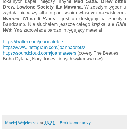
lokalnych kapel, między innymi
Mad Satta, Drew ofthe
Drew, Lowtone Society, iLa Mawana
. W zeszłym tygodniu
wydała pierwszy album pod swoim własnym nazwiskiem -
Warmer When It Rains
- jest on dostępny na Spotify i
Bandcamp. Nie słuchałem jeszcze całego krążka, ale
Ride
With You
zapowiada bardzo intrygujący materiał.
https://twitter.com/joannateters
https://www.instagram.com/joannateters/
https://soundcloud.com/joannateters
(covery The Beatles,
Boba Dylana, Nory Jones i innych wykonawców)
Maciej Wojcieszek
at
16:31
Brak komentarzy: