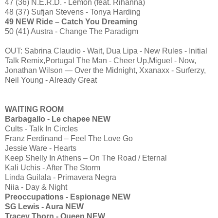
47 (36) N.E.R.D. - Lemon (feat. Rihanna)
48 (37) Sufjan Stevens - Tonya Harding
49 NEW Ride – Catch You Dreaming
50 (41) Austra - Change The Paradigm
OUT: Sabrina Claudio - Wait, Dua Lipa - New Rules - Initial
Talk Remix,Portugal The Man - Cheer Up,Miguel - Now,
Jonathan Wilson — Over the Midnight, Xxanaxx - Surferzy,
Neil Young - Already Great
WAITING ROOM
Barbagallo - Le chapee NEW
Cults - Talk In Circles
Franz Ferdinand – Feel The Love Go
Jessie Ware - Hearts
Keep Shelly In Athens – On The Road / Eternal
Kali Uchis - After The Storm
Linda Guilala - Primavera Negra
Niia - Day & Night
Preoccupations - Espionage NEW
SG Lewis - Aura NEW
Tracey Thorn - Queen NEW