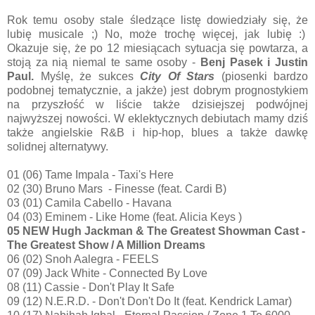
Rok temu osoby stale śledzące listę dowiedziały się, że
lubię musicale ;) No, może trochę więcej, jak lubię :)
Okazuje się, że po 12 miesiącach sytuacja się powtarza, a
stoją za nią niemal te same osoby -
Benj Pasek i Justin
Paul.
Myślę, że sukces
City Of Stars
(piosenki bardzo
podobnej tematycznie, a jakże) jest dobrym prognostykiem
na przyszłość w liście także dzisiejszej podwójnej
najwyższej nowości. W eklektycznych debiutach mamy dziś
także angielskie R&B i hip-hop, blues a także dawkę
solidnej alternatywy.
01 (06) Tame Impala - Taxi's Here
02 (30) Bruno Mars - Finesse (feat. Cardi B)
03 (01) Camila Cabello - Havana
04 (03) Eminem - Like Home (feat. Alicia Keys )
05 NEW Hugh Jackman & The Greatest Showman Cast -
The Greatest Show / A Million Dreams
06 (02) Snoh Aalegra - FEELS
07 (09) Jack White - Connected By Love
08 (11) Cassie - Don't Play It Safe
09 (12) N.E.R.D. - Don't Don't Do It (feat. Kendrick Lamar)