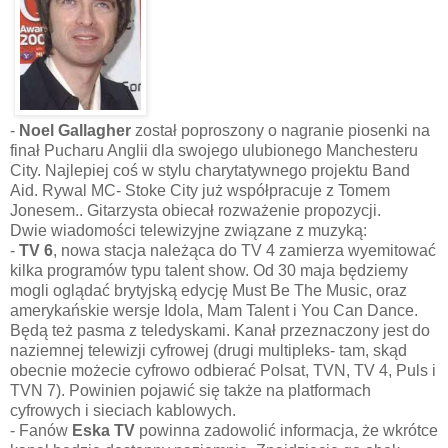
-
Noel Gallagher
został poproszony o nagranie piosenki na
finał Pucharu Anglii dla swojego ulubionego Manchesteru
City. Najlepiej coś w stylu charytatywnego projektu Band
Aid. Rywal MC- Stoke City już współpracuje z Tomem
Jonesem.. Gitarzysta obiecał rozważenie propozycji.
Dwie wiadomości telewizyjne związane z muzyką:
-
TV 6
, nowa stacja należąca do TV 4 zamierza wyemitować
kilka programów typu talent show. Od 30 maja będziemy
mogli oglądać brytyjską edycję Must Be The Music, oraz
amerykańskie wersje Idola, Mam Talent i You Can Dance.
Będą też pasma z teledyskami. Kanał przeznaczony jest do
naziemnej telewizji cyfrowej (drugi multipleks- tam, skąd
obecnie możecie cyfrowo odbierać Polsat, TVN, TV 4, Puls i
TVN 7). Powinien pojawić się także na platformach
cyfrowych i sieciach kablowych.
- Fanów
Eska TV
powinna zadowolić informacja, że wkrótce