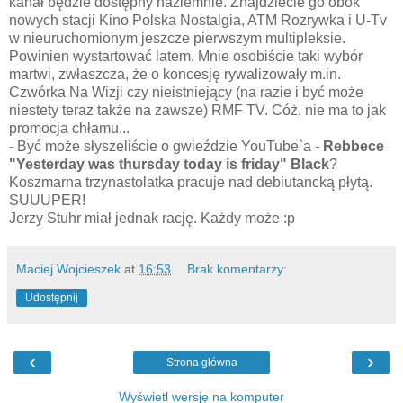
kanał będzie dostępny naziemnie. Znajdziecie go obok
nowych stacji Kino Polska Nostalgia, ATM Rozrywka i U-Tv
w nieuruchomionym jeszcze pierwszym multipleksie.
Powinien wystartować latem. Mnie osobiście taki wybór
martwi, zwłaszcza, że o koncesję rywalizowały m.in.
Czwórka Na Wizji czy nieistniejący (na razie i być może
niestety teraz także na zawsze) RMF TV. Cóż, nie ma to jak
promocja chłamu...
- Być może słyszeliście o gwieździe YouTube`a -
Rebbece
"Yesterday was thursday today is friday" Black
?
Koszmarna trzynastolatka pracuje nad debiutancką płytą.
SUUUPER!
Jerzy Stuhr miał jednak rację. Każdy może :p
Maciej Wojcieszek
at
16:53
Brak komentarzy:
Udostępnij
‹
›
Strona główna
Wyświetl wersję na komputer