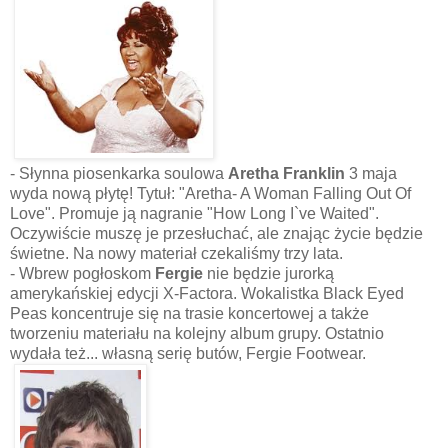
- Słynna piosenkarka soulowa
Aretha Franklin
3 maja
wyda nową płytę! Tytuł: "Aretha- A Woman Falling Out Of
Love". Promuje ją nagranie "How Long I`ve Waited".
Oczywiście muszę je przesłuchać, ale znając życie będzie
świetne. Na nowy materiał czekaliśmy trzy lata.
- Wbrew pogłoskom
Fergie
nie będzie jurorką
amerykańskiej edycji X-Factora. Wokalistka Black Eyed
Peas koncentruje się na trasie koncertowej a także
tworzeniu materiału na kolejny album grupy. Ostatnio
wydała też... własną serię butów, Fergie Footwear.