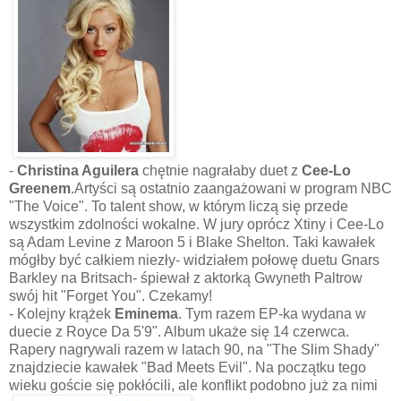
-
Christina Aguilera
chętnie nagrałaby duet z
Cee-Lo
Greenem
.Artyści są ostatnio zaangażowani w program NBC
"The Voice". To talent show, w którym liczą się przede
wszystkim zdolności wokalne. W jury oprócz Xtiny i Cee-Lo
są Adam Levine z Maroon 5 i Blake Shelton. Taki kawałek
mógłby być całkiem niezły- widziałem połowę duetu Gnars
Barkley na Britsach- śpiewał z aktorką Gwyneth Paltrow
swój hit "Forget You". Czekamy!
- Kolejny krążek
Eminema
. Tym razem EP-ka wydana w
duecie z Royce Da 5'9". Album ukaże się 14 czerwca.
Rapery nagrywali razem w latach 90, na "The Slim Shady"
znajdziecie kawałek "Bad Meets Evil". Na początku tego
wieku goście się pokłócili, ale konflikt podobno już za nimi