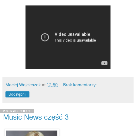
Maciej Wojcieszek
at
12:50
Brak komentarzy:
Udostępnij
28 kwi 2011
Music News część 3