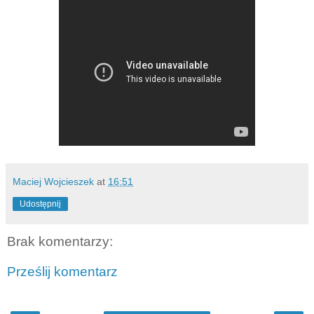
Maciej Wojcieszek
at
16:51
Udostępnij
Brak komentarzy:
Prześlij komentarz