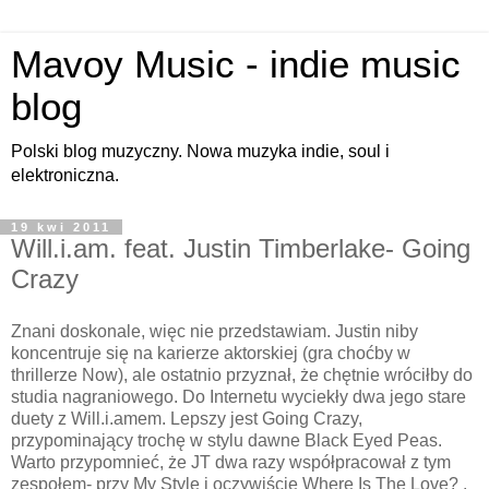
Mavoy Music - indie music
blog
Polski blog muzyczny. Nowa muzyka indie, soul i
elektroniczna.
19 kwi 2011
Will.i.am. feat. Justin Timberlake- Going
Crazy
Znani doskonale, więc nie przedstawiam. Justin niby
koncentruje się na karierze aktorskiej (gra choćby w
thrillerze Now), ale ostatnio przyznał, że chętnie wróciłby do
studia nagraniowego. Do Internetu wyciekły dwa jego stare
duety z Will.i.amem. Lepszy jest Going Crazy,
przypominający trochę w stylu dawne Black Eyed Peas.
Warto przypomnieć, że JT dwa razy współpracował z tym
zespołem- przy My Style i oczywiście Where Is The Love? .