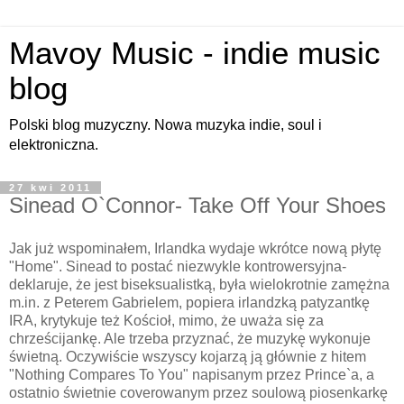
Mavoy Music - indie music
blog
Polski blog muzyczny. Nowa muzyka indie, soul i
elektroniczna.
27 kwi 2011
Sinead O`Connor- Take Off Your Shoes
Jak już wspominałem, Irlandka wydaje wkrótce nową płytę
"Home". Sinead to postać niezwykle kontrowersyjna-
deklaruje, że jest biseksualistką, była wielokrotnie zamężna
m.in. z Peterem Gabrielem, popiera irlandzką patyzantkę
IRA, krytykuje też Kościoł, mimo, że uważa się za
chrześcijankę. Ale trzeba przyznać, że muzykę wykonuje
świetną. Oczywiście wszyscy kojarzą ją głównie z hitem
"Nothing Compares To You" napisanym przez Prince`a, a
ostatnio świetnie coverowanym przez soulową piosenkarkę