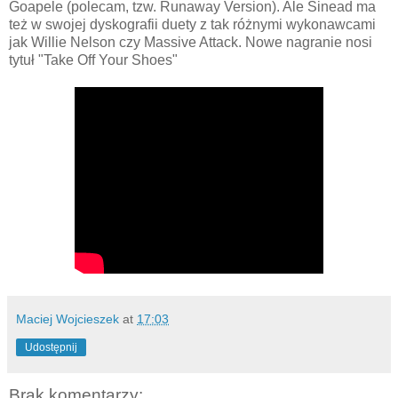
Goapele (polecam, tzw. Runaway Version). Ale Sinead ma
też w swojej dyskografii duety z tak różnymi wykonawcami
jak Willie Nelson czy Massive Attack. Nowe nagranie nosi
tytuł "Take Off Your Shoes"
Maciej Wojcieszek
at
17:03
Udostępnij
Brak komentarzy: