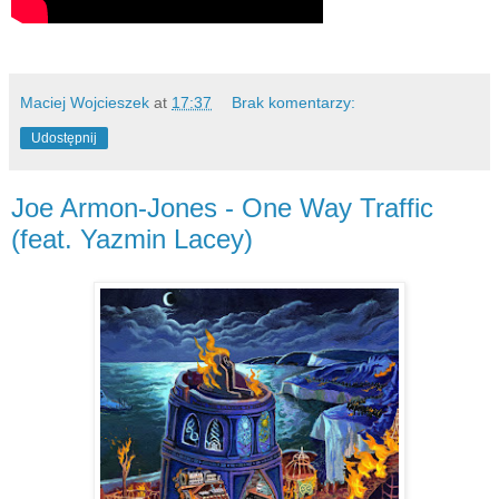
Maciej Wojcieszek
at
17:37
Brak komentarzy:
Udostępnij
Joe Armon-Jones - One Way Traffic
(feat. Yazmin Lacey)