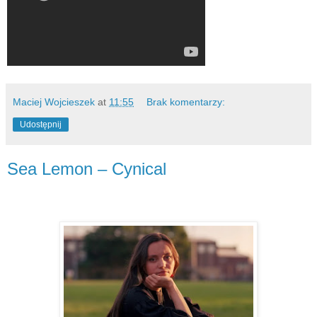
Maciej Wojcieszek
at
11:55
Brak komentarzy:
Udostępnij
Sea Lemon – Cynical