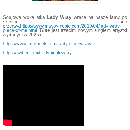
Soulowa wokalistka
Lady Wray
wraca na nasze łamy po
sześciu latach
przerwy.
https://www.mavoymusic.com/2019/04/lady-wray-
piece-of-me.html
Time
jest trzecim nowym singlem artystki
wydanym w 2025 r.
https://www.facebook.com/Ladynicolewray/
https://twitter.com/Ladynicolewray