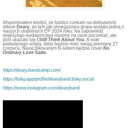
Wspominałem kiedyś, że bardzo czekam na debiutancki
album
Deary
, po tym jak shoegazowa grupa wydała jedną z
naszych ulubionych EP 2024 roku. Na zapowiedź
większego wydawnictwa musimy na razie poczekać, ale
dziś ukazało się
I Still Think About You
, A-side
podwójnego singla, który będzie mieć swoją premierę 27
czerwca. Nieoczekiwanym B-sidem będzie cover
No
Ordinary Love
Sade
.
https://deary.bandcamp.com/
https://bsky.app/profile/dearyband.bsky.social
https://www.instagram.com/dearyband