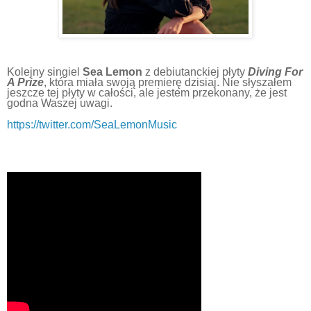
Kolejny singiel
Sea Lemon
z debiutanckiej płyty
Diving For
A Prize
, która miała swoją premierę dzisiaj. Nie słyszałem
jeszcze tej płyty w całości, ale jestem przekonany, że jest
godna Waszej uwagi.
https://twitter.com/SeaLemonMusic