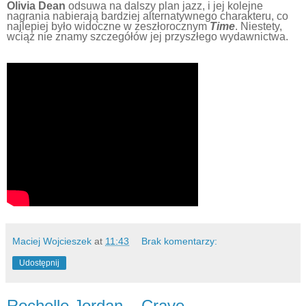
Olivia Dean
odsuwa na dalszy plan jazz, i jej kolejne
nagrania nabierają bardziej alternatywnego charakteru, co
najlepiej było widoczne w zeszłorocznym
Time
. Niestety,
wciąż nie znamy szczegółów jej przyszłego wydawnictwa.
Maciej Wojcieszek
at
11:43
Brak komentarzy:
Udostępnij
Rochelle Jordan – Crave