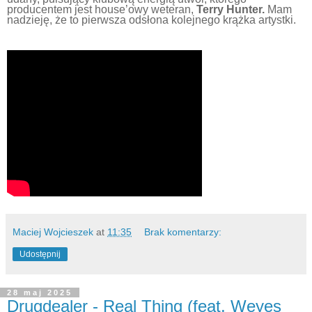
producentem jest house’owy weteran,
Terry Hunter.
Mam
nadzieję, że to pierwsza odsłona kolejnego krążka artystki.
Maciej Wojcieszek
at
11:35
Brak komentarzy:
Udostępnij
28 maj 2025
Drugdealer - Real Thing (feat. Weyes