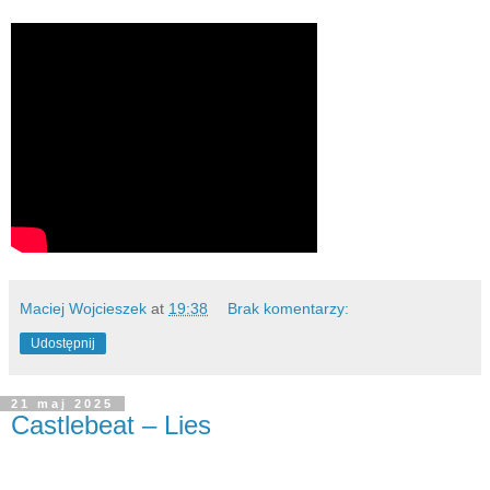
Maciej Wojcieszek
at
19:38
Brak komentarzy:
Udostępnij
21 maj 2025
Castlebeat – Lies