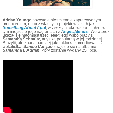
Adrian Younge
pozostaje niezmiennie zapracowanym
producentem, oprócz własnych projektów takich jak
Something About April
, w zeszłym roku wspominałem w
tym miejscu o jego nagraniach z
AngeląMunoz
.. We wtorek
ukazał się natomiast trzeci efekt jego współpracy z
Samanthą Schmütz
, artystką popularną w jej rodzinnej
Brazylii, ale znaną bardziej jako aktorka komediowa, niż
wokalistka.
Samba Canção
znajdzie się na albumie
Samantha E Adrian
, który zostanie wydany 25 lipca.