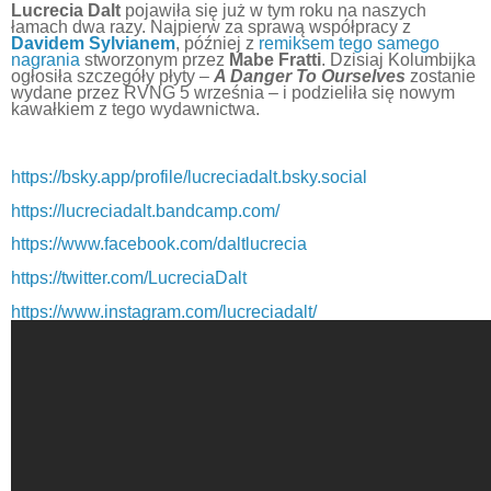
Lucrecia Dalt
pojawiła się już w tym roku na naszych
łamach dwa razy. Najpierw za sprawą współpracy z
Davidem Sylvianem
, później z
remiksem tego samego
nagrania
stworzonym przez
Mabe Fratti
. Dzisiaj Kolumbijka
ogłosiła szczegóły płyty –
A Danger To Ourselves
zostanie
wydane przez RVNG 5 września – i podzieliła się nowym
kawałkiem z tego wydawnictwa.
https://bsky.app/profile/lucreciadalt.bsky.social
https://lucreciadalt.bandcamp.com/
https://www.facebook.com/daltlucrecia
https://twitter.com/LucreciaDalt
https://www.instagram.com/lucreciadalt/