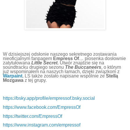
W dzisiejszej odsłonie naszego sekretnego zostawania
nieoficjalnym fanpagem
Empress Of
… piosenka dosłownie
zatytułowana
Little Secret.
Utwór znajdzie się na
soundtracku drugiego sezonu
The Buccaneers
, o którym
już wspominałem na naszych łamach, dzięki związkom z
Warpaint
.
LS także zostało napisane wspólnie ze
Stellą
Mozgawa
z tej grupy.
https://bsky.app/profile/empressof.bsky.social
https://www.facebook.com/EmpressOf
https://twitter.com/EmpressOf
https://www.instagram.com/empressof