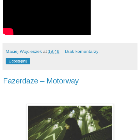
Maciej Wojcieszek
at
19:48
Brak komentarzy:
Udostępnij
Fazerdaze – Motorway