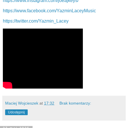
https://www.instagram.com/joeajkeys/
https://www.facebook.com/YazminLaceyMusic
https://twitter.com/Yazmin_Lacey
Maciej Wojcieszek
at
17:32
Brak komentarzy:
Udostępnij
27 maj 2025