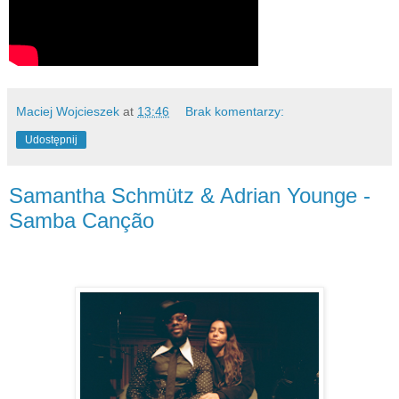
Maciej Wojcieszek
at
13:46
Brak komentarzy:
Udostępnij
Samantha Schmütz & Adrian Younge -
Samba Canção