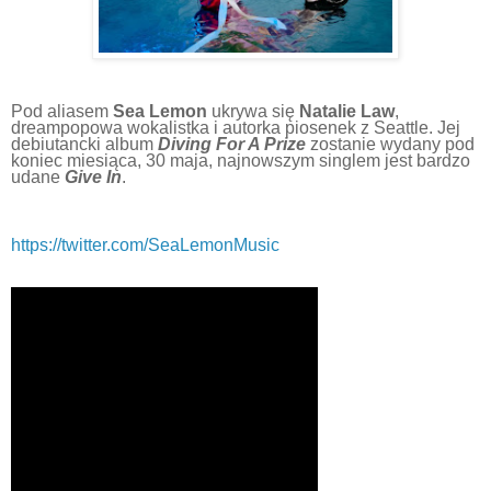
Pod aliasem
Sea Lemon
ukrywa się
Natalie Law
,
dreampopowa wokalistka i autorka piosenek z Seattle. Jej
debiutancki album
Diving
For A Prize
zostanie wydany pod
koniec miesiąca, 30 maja, najnowszym singlem jest bardzo
udane
Give In
.
https://twitter.com/SeaLemonMusic