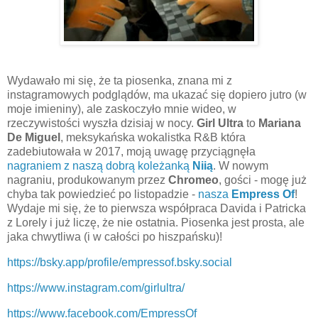
Wydawało mi się, że ta piosenka, znana mi z
instagramowych podglądów, ma ukazać się dopiero jutro (w
moje imieniny), ale zaskoczyło mnie wideo, w
rzeczywistości wyszła dzisiaj w nocy.
Girl Ultra
to
Mariana
De Miguel
, meksykańska wokalistka R&B która
zadebiutowała w 2017, moją uwagę przyciągnęła
nagraniem z naszą dobrą koleżanką
Niią
. W nowym
nagraniu, produkowanym przez
Chromeo
, gości - mogę już
chyba tak powiedzieć po listopadzie -
nasza
Empress Of
!
Wydaje mi się, że to pierwsza współpraca Davida i Patricka
z Lorely i już liczę, że nie ostatnia. Piosenka jest prosta, ale
jaka chwytliwa (i w całości po hiszpańsku)!
https://bsky.app/profile/empressof.bsky.social
https://www.instagram.com/girlultra/
https://www.facebook.com/EmpressOf