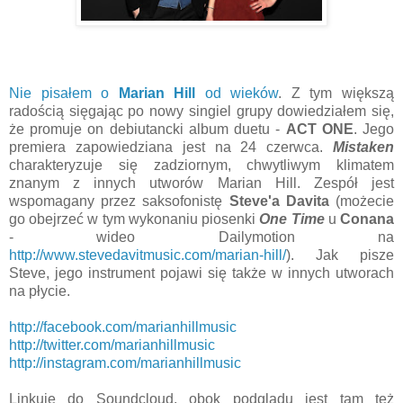
Nie pisałem o
Marian Hill
od wieków
. Z tym większą
radością sięgając po nowy singiel grupy dowiedziałem się,
że promuje on debiutancki album duetu -
ACT ONE
. Jego
premiera zapowiedziana jest na 24 czerwca.
Mistaken
charakteryzuje się zadziornym, chwytliwym klimatem
znanym z innych utworów Marian Hill. Zespół jest
wspomagany przez saksofonistę
Steve'a Davita
(możecie
go obejrzeć w tym wykonaniu piosenki
One Time
u
Conana
- wideo Dailymotion na
http://www.stevedavitmusic.com/marian-hill/
). Jak pisze
Steve, jego instrument pojawi się także w innych utworach
na płycie.
http://facebook.com/marianhillmusic
http://twitter.com/marianhillmusic
http://instagram.com/marianhillmusic
Linkuję do Soundcloud, obok podglądu jest tam też