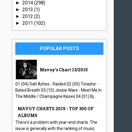
2014
(298)
►
2013
(1)
►
2012
(2)
►
2011
(102)
►
POPULAR POSTS
Mavoy's Chart 13/2015
01 (04) Salt Ashes - Raided 02 (05) Tinashe -
Bated Breath 03 (10) Jessie Ware - Meet Me In
The Middle / Champagne Kisses 04 (01) Bj...
MAVOY CHARTS 2019 - TOP 300 OF
ALBUMS
There's a problem with year-end charts. The
issue is generally with the ranking of music.