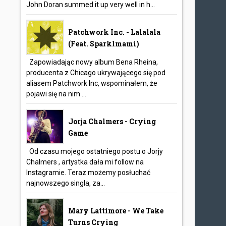
John Doran summed it up very well in h...
Patchwork Inc. - Lalalala
(feat. Sparklmami)
Zapowiadając nowy album Bena Rheina,
producenta z Chicago ukrywającego się pod
aliasem Patchwork Inc, wspominałem, że
pojawi się na nim ...
Jorja Chalmers - Crying
Game
Od czasu mojego ostatniego postu o Jorjy
Chalmers , artystka dała mi follow na
Instagramie. Teraz możemy posłuchać
najnowszego singla, za...
Mary Lattimore - We Take
Turns Crying