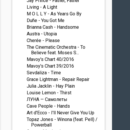
Jay Prince - Father, Father
Living - A Light
M O L L Y - As Years Go By
Duñe - You Got Me
Brianna Cash - Handsome
Austra - Utopia
Cherée - Please
The Cinematic Orchestra - To
Believe feat. Moses S...
Mavoy's Chart 40/2016
Mavoy's Chart 39/2016
Sevdaliza - Time
Grace Lightman - Repair Repair
Julia Jacklin - Hay Plain
Louise Lemon - Thirst
ЛУНА — Самолеты
Cave People - Hands
Art d'Ecco - I'll Never Give You Up
Topaz Jones - Winona (feat. Pell) /
Powerball