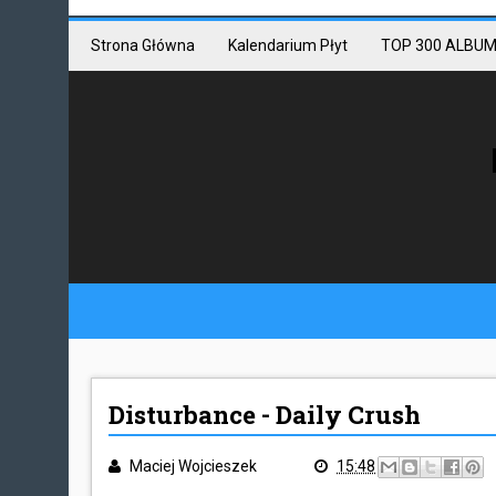
Mastodon link
Mastodon
Strona Główna
Kalendarium Płyt
TOP 300 ALBUM
Disturbance - Daily Crush
Maciej Wojcieszek
15:48