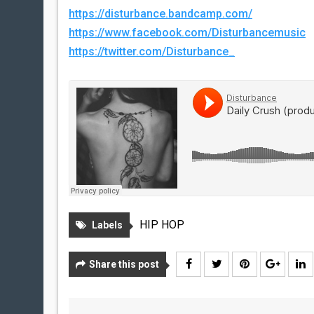
https://disturbance.bandcamp.com/
https://www.facebook.com/Disturbancemusic
https://twitter.com/Disturbance_
HIP HOP
Labels
Share this post