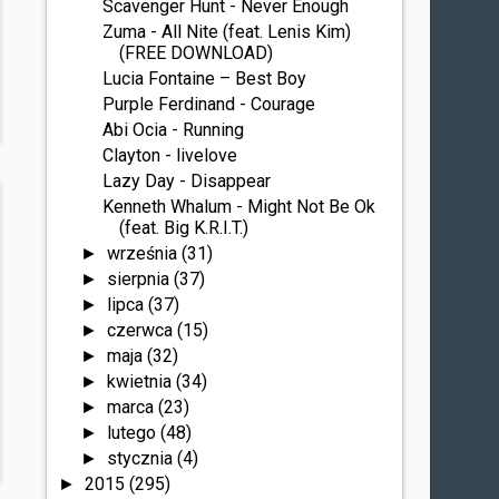
Scavenger Hunt - Never Enough
Zuma - All Nite (feat. Lenis Kim)
(FREE DOWNLOAD)
Lucia Fontaine – Best Boy
Purple Ferdinand - Courage
Abi Ocia - Running
Clayton - livelove
Lazy Day - Disappear
Kenneth Whalum - Might Not Be Ok
(feat. Big K.R.I.T.)
września
(31)
►
sierpnia
(37)
►
lipca
(37)
►
czerwca
(15)
►
maja
(32)
►
kwietnia
(34)
►
marca
(23)
►
lutego
(48)
►
stycznia
(4)
►
2015
(295)
►