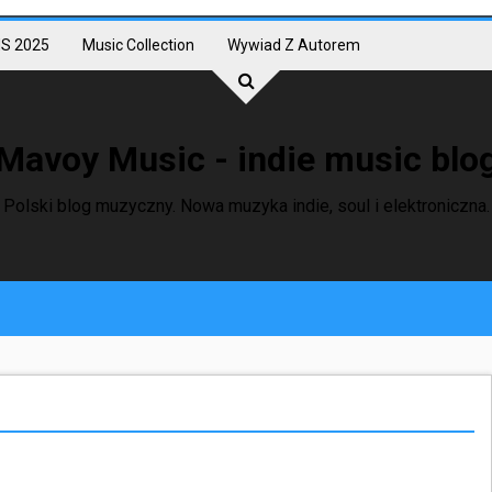
S 2025
Music Collection
Wywiad Z Autorem
Mavoy Music - indie music blo
Polski blog muzyczny. Nowa muzyka indie, soul i elektroniczna.