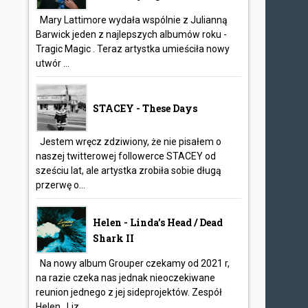
Mary Lattimore wydała wspólnie z Julianną
Barwick jeden z najlepszych albumów roku -
Tragic Magic . Teraz artystka umieściła nowy
utwór ...
STACEY - These Days
Jestem wręcz zdziwiony, że nie pisałem o
naszej twitterowej followerce STACEY od
sześciu lat, ale artystka zrobiła sobie długą
przerwę o...
Helen - Linda’s Head / Dead
Shark II
Na nowy album Grouper czekamy od 2021 r,
na razie czeka nas jednak nieoczekiwane
reunion jednego z jej sideprojektów. Zespół
Helen , Liz...