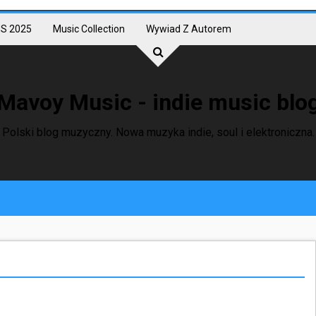
S 2025
Music Collection
Wywiad Z Autorem
Mavoy Music - indie music blo
Polski blog muzyczny. Nowa muzyka indie, soul i elektroniczna.