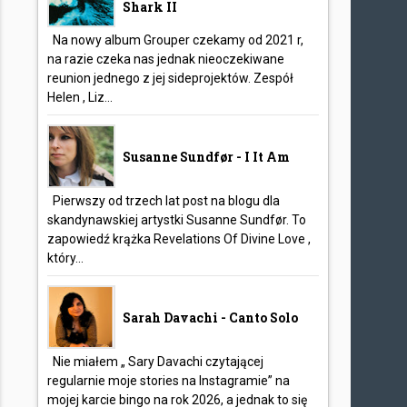
Shark II
Na nowy album Grouper czekamy od 2021 r,
na razie czeka nas jednak nieoczekiwane
reunion jednego z jej sideprojektów. Zespół
Helen , Liz...
Susanne Sundfør - I It Am
Pierwszy od trzech lat post na blogu dla
skandynawskiej artystki Susanne Sundfør. To
zapowiedź krążka Revelations Of Divine Love ,
który...
Sarah Davachi - Canto Solo
Nie miałem „ Sary Davachi czytającej
regularnie moje stories na Instagramie” na
mojej karcie bingo na rok 2026, a jednak to się