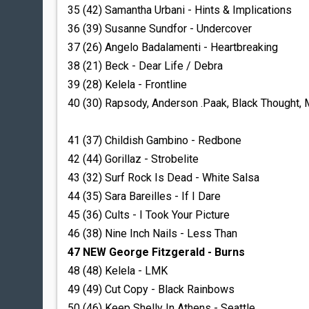
35 (42) Samantha Urbani - Hints & Implications
36 (39) Susanne Sundfor - Undercover
37 (26) Angelo Badalamenti - Heartbreaking
38 (21) Beck - Dear Life / Debra
39 (28) Kelela - Frontline
40 (30) Rapsody, Anderson .Paak, Black Thought,
41 (37) Childish Gambino - Redbone
42 (44) Gorillaz - Strobelite
43 (32) Surf Rock Is Dead - White Salsa
44 (35) Sara Bareilles - If I Dare
45 (36) Cults - I Took Your Picture
46 (38) Nine Inch Nails - Less Than
47 NEW George Fitzgerald - Burns
48 (48) Kelela - LMK
49 (49) Cut Copy - Black Rainbows
50 (46) Keep Shelly In Athens - Seattle