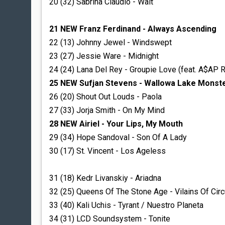
20 (32) Sabrina Claudio - Wait
21 NEW Franz Ferdinand - Always Ascending
22 (13) Johnny Jewel - Windswept
23 (27) Jessie Ware - Midnight
24 (24) Lana Del Rey - Groupie Love (feat. A$AP 
25 NEW Sufjan Stevens - Wallowa Lake Monst
26 (20) Shout Out Louds - Paola
27 (33) Jorja Smith - On My Mind
28 NEW Airiel - Your Lips, My Mouth
29 (34) Hope Sandoval - Son Of A Lady
30 (17) St. Vincent - Los Ageless
31 (18) Kedr Livanskiy - Ariadna
32 (25) Queens Of The Stone Age - Vilains Of Cir
33 (40) Kali Uchis - Tyrant / Nuestro Planeta
34 (31) LCD Soundsystem - Tonite