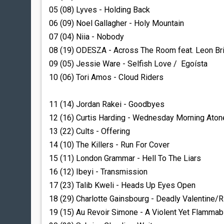
05 (08) Lyves - Holding Back
06 (09) Noel Gallagher - Holy Mountain
07 (04) Niia - Nobody
08 (19) ODESZA - Across The Room feat. Leon Br
09 (05) Jessie Ware - Selfish Love / Egoísta
10 (06) Tori Amos - Cloud Riders
11 (14) Jordan Rakei - Goodbyes
12 (16) Curtis Harding - Wednesday Morning Ato
13 (22) Cults - Offering
14 (10) The Killers - Run For Cover
15 (11) London Grammar - Hell To The Liars
16 (12) Ibeyi - Transmission
17 (23) Talib Kweli - Heads Up Eyes Open
18 (29) Charlotte Gainsbourg - Deadly Valentine/
19 (15) Au Revoir Simone - A Violent Yet Flammab