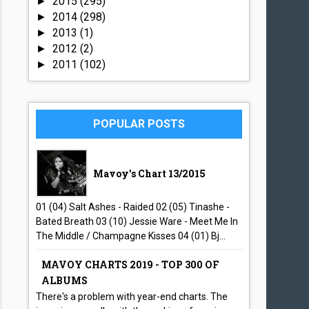
2015
(295)
►
2014
(298)
►
2013
(1)
►
2012
(2)
►
2011
(102)
►
POPULAR POSTS
Mavoy's Chart 13/2015
01 (04) Salt Ashes - Raided 02 (05) Tinashe -
Bated Breath 03 (10) Jessie Ware - Meet Me In
The Middle / Champagne Kisses 04 (01) Bj...
MAVOY CHARTS 2019 - TOP 300 OF
ALBUMS
There's a problem with year-end charts. The