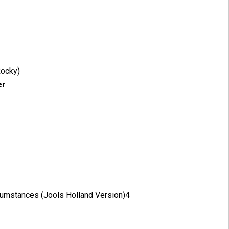
Rocky)
er
cumstances (Jools Holland Version)4