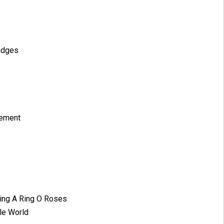
idges
nement
Ring A Ring O Roses
le World