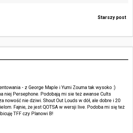
Starszy post
ntowania - z George Maple i Yumi Zouma tak wysoko :)
 na niej Persephone. Podobają mi sie też awanse Cults
a nowość nie dziwi. Shout Out Louds w dół, ale dobre i 20
elom. Fajnie, że jest QOTSA w wersji live. Podoba mi się też
ibicuję TFF czy Planowi B!