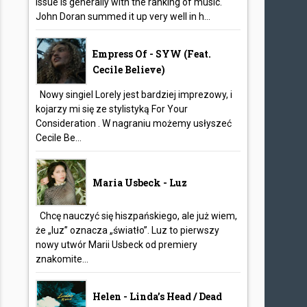
issue is generally with the ranking of music.
John Doran summed it up very well in h...
Empress Of - SYW (feat.
Cecile Believe)
Nowy singiel Lorely jest bardziej imprezowy, i
kojarzy mi się ze stylistyką For Your
Consideration . W nagraniu możemy usłyszeć
Cecile Be...
Maria Usbeck - Luz
Chcę nauczyć się hiszpańskiego, ale już wiem,
że „luz” oznacza „światło”. Luz to pierwszy
nowy utwór Marii Usbeck od premiery
znakomite...
Helen - Linda’s Head / Dead