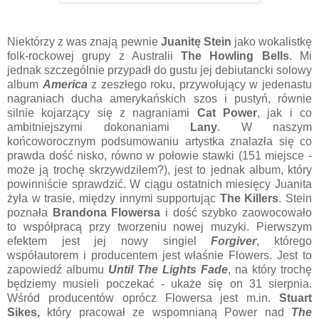
Niektórzy z was znają pewnie
Juanitę Stein
jako wokalistkę
folk-rockowej grupy z Australii
The Howling Bells
. Mi
jednak szczególnie przypadł do gustu jej debiutancki solowy
album
America
z zeszłego roku, przywołujący w jedenastu
nagraniach ducha amerykańskich szos i pustyń, równie
silnie kojarzący się z nagraniami
Cat Power
, jak i co
ambitniejszymi dokonaniami
Lany
. W naszym
końcoworocznym podsumowaniu artystka znalazła się co
prawda dość nisko, równo w połowie stawki (151 miejsce -
może ją trochę skrzywdziłem?), jest to jednak album, który
powinniście sprawdzić. W ciągu ostatnich miesięcy Juanita
żyła w trasie, między innymi supportując
The Killers
. Stein
poznała
Brandona Flowersa
i dość szybko zaowocowało
to współpracą przy tworzeniu nowej muzyki. Pierwszym
efektem jest jej nowy singiel
Forgiver
, którego
współautorem i producentem jest właśnie Flowers. Jest to
zapowiedź albumu
Until The Lights Fade
, na który trochę
będziemy musieli poczekać - ukaże się on 31 sierpnia.
Wśród producentów oprócz Flowersa jest m.in.
Stuart
Sikes,
który pracował ze wspomnianą Power nad
The