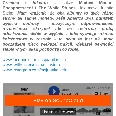
Greatest
i
Jukebox
, a także
Modest Mouse
,
Phosporescent
i
The White Stripes
. Jak mówi Juanita
Stein: "
Mam wrażenie, że oba albumy to dwie różne
strony tej samej monety. Jeśli America była punktem
wyjścia podróży - muzycznym odpowiednikiem
rozpostarcia skrzydeł ale też ostrożną próbą
odnalezienia siebie w wyjściu z intensywnego okresu
koleżeństwa w zespole - to płyta ta jest dla mnie
początkiem nieco większej trakcji, większej pewności
siebie w tym, skąd pochodzę i co robię
."
www.facebook.com/msjuanitastein
www.twitter.com/msjuanitastein
www.instagram.com/msjuanitastein