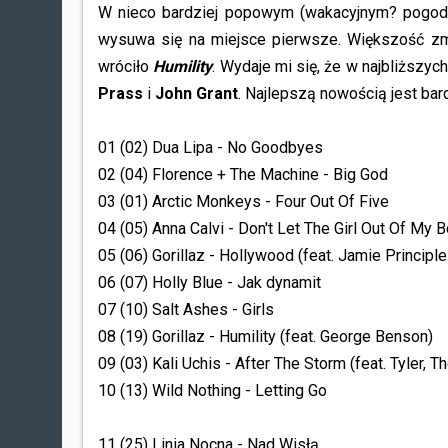
W nieco bardziej popowym (wakacyjnym? pogoda
wysuwa się na miejsce pierwsze. Większość zm
wróciło
Humility
. Wydaje mi się, że w najbliższy
Prass
i
John Grant
. Najlepszą nowością jest ba
01 (02) Dua Lipa - No Goodbyes
02 (04) Florence + The Machine - Big God
03 (01) Arctic Monkeys - Four Out Of Five
04 (05) Anna Calvi - Don't Let The Girl Out Of My 
05 (06) Gorillaz - Hollywood (feat. Jamie Princip
06 (07) Holly Blue - Jak dynamit
07 (10) Salt Ashes - Girls
08 (19) Gorillaz - Humility (feat. George Benson
)
09 (03) Kali Uchis - After The Storm (feat. Tyler, T
10 (13) Wild Nothing - Letting Go
11 (25) Linia Nocna - Nad Wisłą