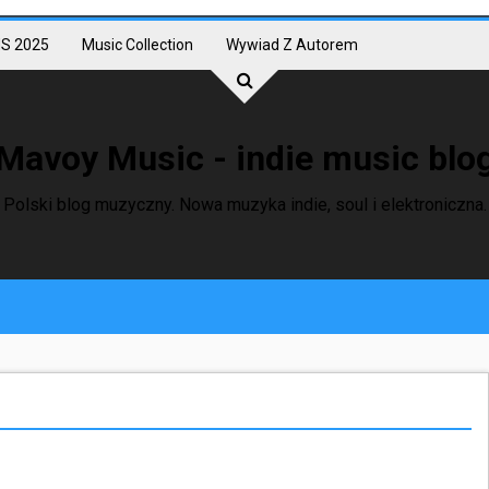
S 2025
Music Collection
Wywiad Z Autorem
Mavoy Music - indie music blo
Polski blog muzyczny. Nowa muzyka indie, soul i elektroniczna.