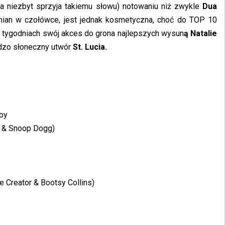
 niezbyt sprzyja takiemu słowu) notowaniu niż zwykle
Dua
ian w czołówce, jest jednak kosmetyczna, choć do TOP 10
ch tygodniach swój akces do grona najlepszych wysun
ą Natalie
rdzo słoneczny utwór
St. Lucia.
Boy
le & Snoop Dogg)
he Creator & Bootsy Collins)