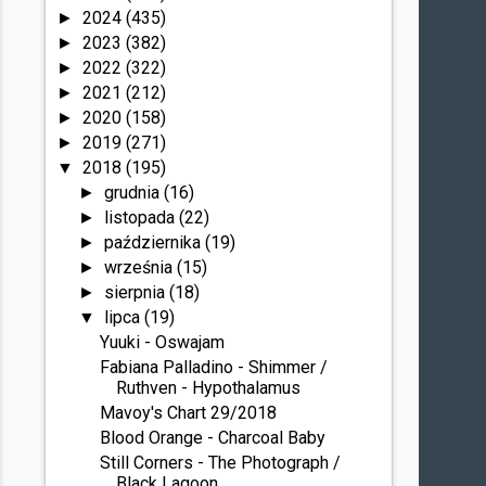
2024
(435)
►
2023
(382)
►
2022
(322)
►
2021
(212)
►
2020
(158)
►
2019
(271)
►
2018
(195)
▼
grudnia
(16)
►
listopada
(22)
►
października
(19)
►
września
(15)
►
sierpnia
(18)
►
lipca
(19)
▼
Yuuki - Oswajam
Fabiana Palladino - Shimmer /
Ruthven - Hypothalamus
Mavoy's Chart 29/2018
Blood Orange - Charcoal Baby
Still Corners - The Photograph /
Black Lagoon