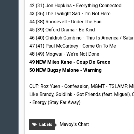
42 (31) Jon Hopkins - Everything Connected
43 (36) The Twilight Sad - I'm Not Here
44 (38) Roosevelt - Under The Sun
45 (39) Oxford Drama - Be Kind
46 (40) Childish Gambino - This Is America / Satu
47 (41) Paul McCartney - Come On To Me
48 (49) Mogwai - We're Not Done
49
NEW Miles Kane - Coup De Grace
50 NEW Bugzy Malone - Warning
OUT: Roz Yuen - Confession,
MGMT - TSLAMP,
Mi
Like Brandy,
Goldlink - Got Friends (feat. Miguel),
C
- Energy (Stay Far Away)
Mavoy's Chart
Labels