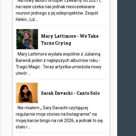
Na nowy album Grouper czekamy od 2021 r,
na razie czeka nas jednak nieoczekiwane
reunion jednego z jej sideprojektów. Zespół
Helen , Liz...
Mary Lattimore - We Take
Turns Crying
Mary Lattimore wydała wspólnie z Julianną
Barwick jeden z najlepszych albumów roku -
Tragic Magic . Teraz artystka umieściła nowy
utwór ...
Sarah Davachi - Canto Solo
Nie miałem „ Sary Davachi czytającej
regularnie moje stories na Instagramie” na
mojej karcie bingo na rok 2026, a jednak to się
stało i ...