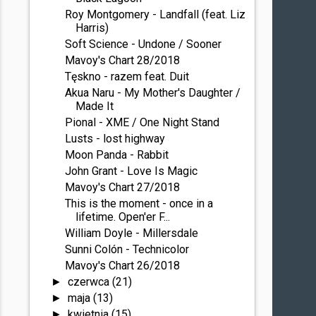
Roy Montgomery - Landfall (feat. Liz
Harris)
Soft Science - Undone / Sooner
Mavoy's Chart 28/2018
Tęskno - razem feat. Duit
Akua Naru - My Mother's Daughter /
Made It
Pional - XME / One Night Stand
Lusts - lost highway
Moon Panda - Rabbit
John Grant - Love Is Magic
Mavoy's Chart 27/2018
This is the moment - once in a
lifetime. Open'er F...
William Doyle - Millersdale
Sunni Colón - Technicolor
Mavoy's Chart 26/2018
czerwca
(21)
►
maja
(13)
►
kwietnia
(15)
►