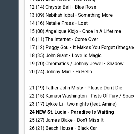
12 (14) Chrysta Bell - Blue Rose
13 (09) Nabihah Iqbal - Something More
14 (16) Natalie Prass - Lost
15 (08) Angelique Kidjo - Once In A Lifetime
16 (11) The Internet - Come Over
17 (12) Peggy Gou - It Makes You Forget (Ithegan
18 (35) John Grant - Love is Magic
19 (20) Chromatics / Johnny Jewel - Shadow
20 (24) Johnny Marr - Hi Hello
21 (19) Father John Misty - Please Don't Die
22 (15) Kamasi Washington - Fists Of Fury / Spac
23 (17) Lykke Li - two nights (feat. Amine)
24 NEW St. Lucia - Paradise Is Waiting
25 (27) James Blake - Don't Miss It
26 (21) Beach House - Black Car