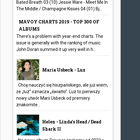
Bated Breath 03 (10) Jessie Ware - Meet Me In
The Middle / Champagne Kisses 04 (01) Bj...
MAVOY CHARTS 2019 - TOP 300 OF
ALBUMS
There's a problem with year-end charts. The
issue is generally with the ranking of music.
John Doran summed it up very well in h...
Maria Usbeck - Luz
Chcę nauczyć się hiszpańskiego, ale już wiem,
że „luz” oznacza „światło”. Luz to pierwszy
nowy utwór Marii Usbeck od premiery
znakomite...
Helen - Linda’s Head / Dead
Shark II