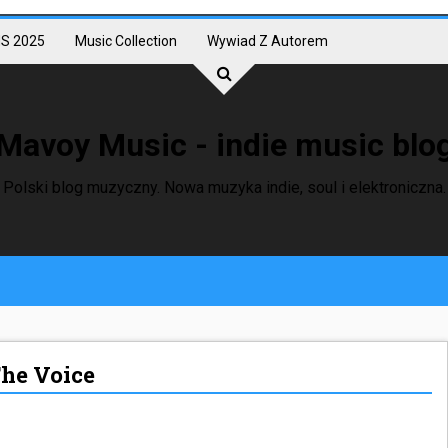
S 2025
Music Collection
Wywiad Z Autorem
Mavoy Music - indie music blo
Polski blog muzyczny. Nowa muzyka indie, soul i elektroniczna.
he Voice