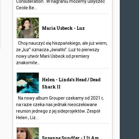
Consideration . W nagraniu możemy usłyszeć
Cecile Be...
Maria Usbeck - Luz
Chcę nauczyć się hiszpańskiego, ale już wiem,
że „luz” oznacza „światło”. Luz to pierwszy
nowy utwór Marii Usbeck od premiery
znakomite...
Helen - Linda’s Head / Dead
Shark II
Na nowy album Grouper czekamy od 2021 r,
na razie czeka nas jednak nieoczekiwane
reunion jednego z jej sideprojektów. Zespół
Helen , Liz...
Susanne Sundfør - I It Am