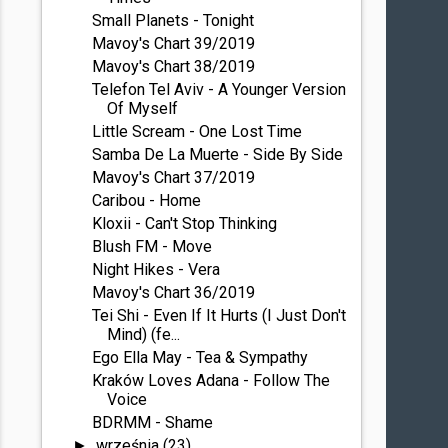
Small Planets - Tonight
Mavoy's Chart 39/2019
Mavoy's Chart 38/2019
Telefon Tel Aviv - A Younger Version
Of Myself
Little Scream - One Lost Time
Samba De La Muerte - Side By Side
Mavoy's Chart 37/2019
Caribou - Home
Kloxii - Can't Stop Thinking
Blush FM - Move
Night Hikes - Vera
Mavoy's Chart 36/2019
Tei Shi - Even If It Hurts (I Just Don't
Mind) (fe...
Ego Ella May - Tea & Sympathy
Kraków Loves Adana - Follow The
Voice
BDRMM - Shame
września
(23)
►