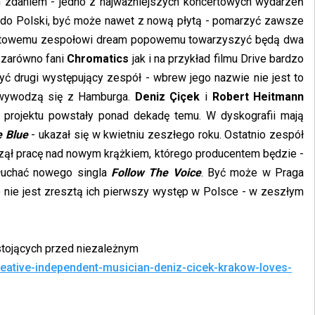
m zdaniem - jedno z najważniejszych koncertowych wydarzeń
s
do Polski, być może nawet z nową płytą - pomarzyć zawsze
Kultowemu zespołowi dream popowemu towarzyszyć będą dwa
, zarówno fani
Chromatics
jak i na przykład filmu Drive bardzo
ć drugi występujący zespół - wbrew jego nazwie nie jest to
ywodzą się z Hamburga.
Deniz Çiçek
i
Robert Heitmann
a projektu powstały ponad dekadę temu. W dyskografii mają
e Blue
- ukazał się w kwietniu zeszłego roku. Ostatnio zespół
zął pracę nad nowym krążkiem, którego producentem będzie -
łuchać nowego singla
Follow The Voice
. Być może w Praga
o nie jest zresztą ich pierwszy występ w Polsce - w zeszłym
tojących przed niezależnym
reative-independent-musician-deniz-cicek-krakow-loves-