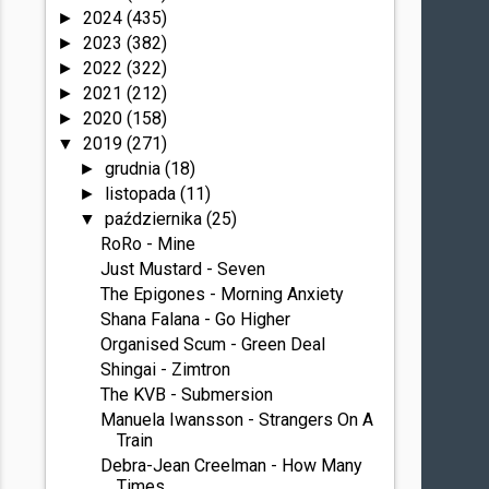
2024
(435)
►
2023
(382)
►
2022
(322)
►
2021
(212)
►
2020
(158)
►
2019
(271)
▼
grudnia
(18)
►
listopada
(11)
►
października
(25)
▼
RoRo - Mine
Just Mustard - Seven
The Epigones - Morning Anxiety
Shana Falana - Go Higher
Organised Scum - Green Deal
Shingai - Zimtron
The KVB - Submersion
Manuela Iwansson - Strangers On A
Train
Debra-Jean Creelman - How Many
Times