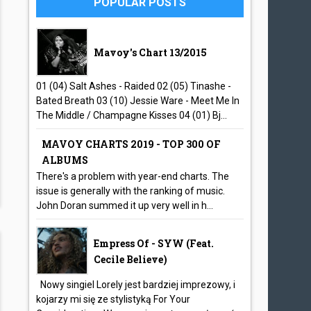
POPULAR POSTS
Mavoy's Chart 13/2015
01 (04) Salt Ashes - Raided 02 (05) Tinashe -
Bated Breath 03 (10) Jessie Ware - Meet Me In
The Middle / Champagne Kisses 04 (01) Bj...
MAVOY CHARTS 2019 - TOP 300 OF
ALBUMS
There's a problem with year-end charts. The
issue is generally with the ranking of music.
John Doran summed it up very well in h...
Empress Of - SYW (feat.
Cecile Believe)
Nowy singiel Lorely jest bardziej imprezowy, i
kojarzy mi się ze stylistyką For Your