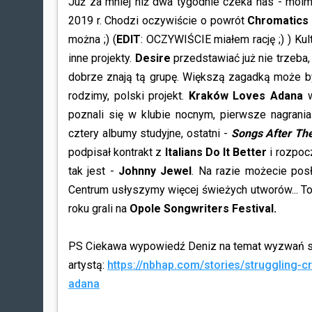
Już za mniej niż dwa tygodnie czeka nas - moi
2019 r. Chodzi oczywiście o powrót
Chromatic
można ;) (
EDIT
: OCZYWIŚCIE miałem rację ;) ) 
inne projekty.
Desire
przedstawiać już nie trzeba
dobrze znają tą grupę. Większą zagadką może by
rodzimy, polski projekt.
Kraków Loves Adana
w
poznali się w klubie nocnym, pierwsze nagrani
cztery albumy studyjne, ostatni -
Songs After Th
podpisał kontrakt z
Italians Do It Better
i rozpoc
tak jest -
Johnny Jewel
. Na razie możecie pos
Centrum usłyszymy więcej świeżych utworów... T
roku grali na
Opole Songwriters Festival.
PS Ciekawa wypowiedź Deniz na temat wyzwań s
artystą:
https://nbhap.com/stories/struggling-c
adana