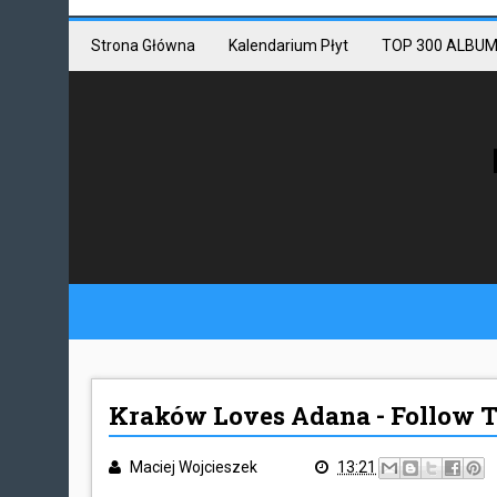
Mastodon link
Mastodon
Strona Główna
Kalendarium Płyt
TOP 300 ALBUM
Kraków Loves Adana - Follow T
Maciej Wojcieszek
13:21