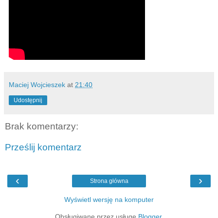
Maciej Wojcieszek
at
21:40
Udostępnij
Brak komentarzy:
Prześlij komentarz
‹
›
Strona główna
Wyświetl wersję na komputer
Obsługiwane przez usługę
Blogger
.