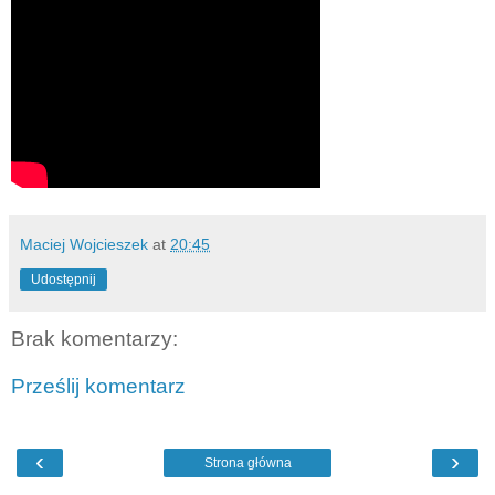
Maciej Wojcieszek
at
20:45
Udostępnij
Brak komentarzy:
Prześlij komentarz
‹
›
Strona główna