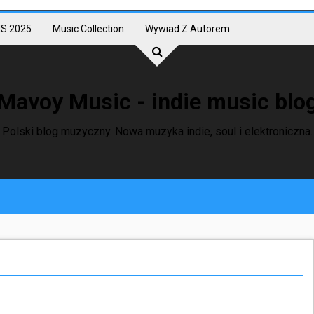
S 2025
Music Collection
Wywiad Z Autorem
Mavoy Music - indie music blo
Polski blog muzyczny. Nowa muzyka indie, soul i elektroniczna.