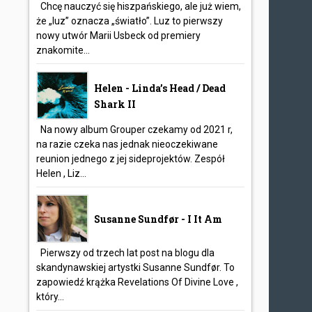
Chcę nauczyć się hiszpańskiego, ale już wiem,
że „luz” oznacza „światło”. Luz to pierwszy
nowy utwór Marii Usbeck od premiery
znakomite...
Helen - Linda’s Head / Dead
Shark II
Na nowy album Grouper czekamy od 2021 r,
na razie czeka nas jednak nieoczekiwane
reunion jednego z jej sideprojektów. Zespół
Helen , Liz...
Susanne Sundfør - I It Am
Pierwszy od trzech lat post na blogu dla
skandynawskiej artystki Susanne Sundfør. To
zapowiedź krążka Revelations Of Divine Love ,
który...