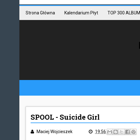
Mastodon link
Mastodon
Strona Główna
Kalendarium Płyt
TOP 300 ALBUM
SPOOL - Suicide Girl
Maciej Wojcieszek
19:56