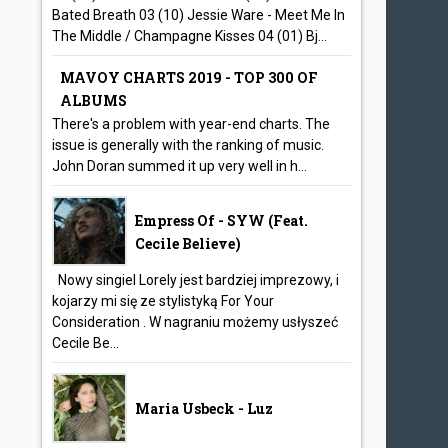
Bated Breath 03 (10) Jessie Ware - Meet Me In
The Middle / Champagne Kisses 04 (01) Bj...
MAVOY CHARTS 2019 - TOP 300 OF
ALBUMS
There's a problem with year-end charts. The
issue is generally with the ranking of music.
John Doran summed it up very well in h...
Empress Of - SYW (feat.
Cecile Believe)
Nowy singiel Lorely jest bardziej imprezowy, i
kojarzy mi się ze stylistyką For Your
Consideration . W nagraniu możemy usłyszeć
Cecile Be...
Maria Usbeck - Luz