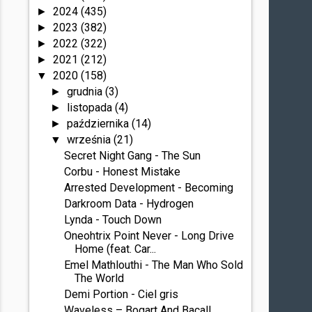
2024
(435)
►
2023
(382)
►
2022
(322)
►
2021
(212)
►
2020
(158)
▼
grudnia
(3)
►
listopada
(4)
►
października
(14)
►
września
(21)
▼
Secret Night Gang - The Sun
Corbu - Honest Mistake
Arrested Development - Becoming
Darkroom Data - Hydrogen
Lynda - Touch Down
Oneohtrix Point Never - Long Drive
Home (feat. Car...
Emel Mathlouthi - The Man Who Sold
The World
Demi Portion - Ciel gris
Waveless – Bogart And Bacall