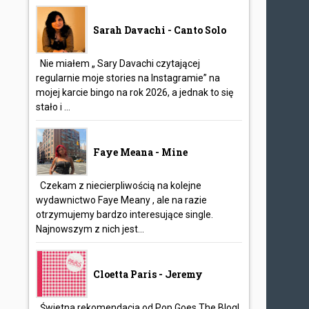
Sarah Davachi - Canto Solo
Nie miałem „ Sary Davachi czytającej
regularnie moje stories na Instagramie” na
mojej karcie bingo na rok 2026, a jednak to się
stało i ...
Faye Meana - Mine
Czekam z niecierpliwością na kolejne
wydawnictwo Faye Meany , ale na razie
otrzymujemy bardzo interesujące single.
Najnowszym z nich jest...
Cloetta Paris - Jeremy
Świetna rekomendacja od Pop Goes The Blog!