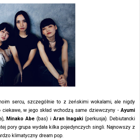
im sercu, szczególnie to z żeńskimi wokalami, ale nigdy
o ciekawe, w jego skład wchodzą same dziewczyny -
Ayumi
a),
Minako Abe
(bas) i
Aran Inagaki
(perkusja). Debiutancki
tej pory grupa wydała kilka pojedynczych singli. Najnowszy z
bardzo klimatyczny dream pop.