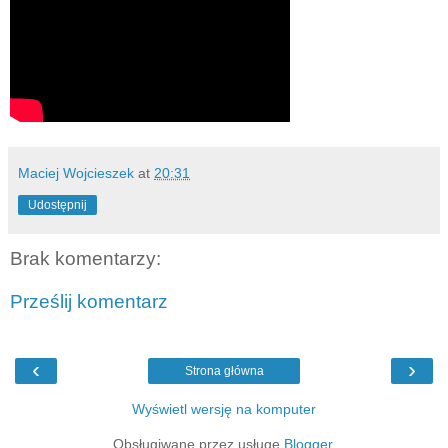
Maciej Wojcieszek
at
20:31
Udostępnij
Brak komentarzy:
Prześlij komentarz
‹
›
Strona główna
Wyświetl wersję na komputer
Obsługiwane przez usługę
Blogger
.