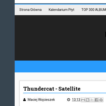
Mastodon link
Mastodon
Strona Główna
Kalendarium Płyt
TOP 300 ALBUM
Thundercat - Satellite
Maciej Wojcieszek
13:13