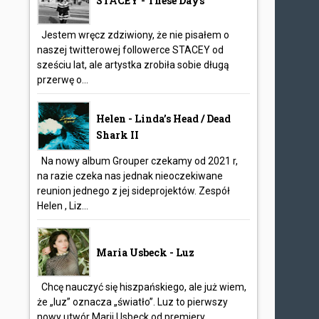
STACEY - These Days
Jestem wręcz zdziwiony, że nie pisałem o
naszej twitterowej followerce STACEY od
sześciu lat, ale artystka zrobiła sobie długą
przerwę o...
Helen - Linda’s Head / Dead
Shark II
Na nowy album Grouper czekamy od 2021 r,
na razie czeka nas jednak nieoczekiwane
reunion jednego z jej sideprojektów. Zespół
Helen , Liz...
Maria Usbeck - Luz
Chcę nauczyć się hiszpańskiego, ale już wiem,
że „luz” oznacza „światło”. Luz to pierwszy
nowy utwór Marii Usbeck od premiery