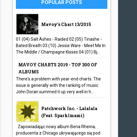
POPULAR POSTS
Mavoy's Chart 13/2015
01 (04) Salt Ashes - Raided 02 (05) Tinashe -
Bated Breath 03 (10) Jessie Ware - Meet Me In
The Middle / Champagne Kisses 04 (01) Bj...
MAVOY CHARTS 2019 - TOP 300 OF
ALBUMS
There's a problem with year-end charts. The
issue is generally with the ranking of music.
John Doran summed it up very well in h...
Patchwork Inc. - Lalalala
(feat. Sparklmami)
Zapowiadając nowy album Bena Rheina,
producenta z Chicago ukrywającego się pod