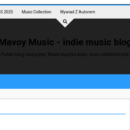
S 2025
Music Collection
Wywiad Z Autorem
Mavoy Music - indie music blo
Polski blog muzyczny. Nowa muzyka indie, soul i elektroniczna.