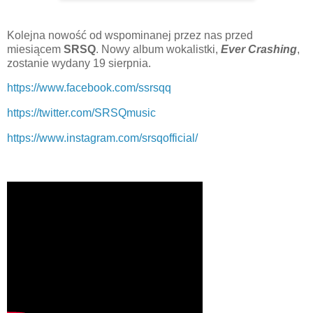
Kolejna nowość od wspominanej przez nas przed
miesiącem
SRSQ
. Nowy album wokalistki,
Ever Crashing
,
zostanie wydany 19 sierpnia.
https://www.facebook.com/ssrsqq
https://twitter.com/SRSQmusic
https://www.instagram.com/srsqofficial/