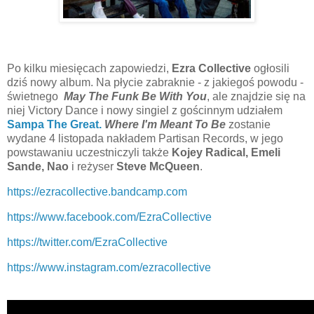
Po kilku miesięcach zapowiedzi,
Ezra Collective
ogłosili
dziś nowy album. Na płycie zabraknie - z jakiegoś powodu -
świetnego
May The Funk Be With You
, ale znajdzie się na
niej Victory Dance i nowy singiel z gościnnym udziałem
Sampa The Great.
Where I'm Meant To Be
zostanie
wydane 4 listopada nakładem Partisan Records, w jego
powstawaniu uczestniczyli także
Kojey Radical, Emeli
Sande, Nao
i reżyser
Steve McQueen
.
https://ezracollective.bandcamp.com
https://www.facebook.com/EzraCollective
https://twitter.com/EzraCollective
https://www.instagram.com/ezracollective