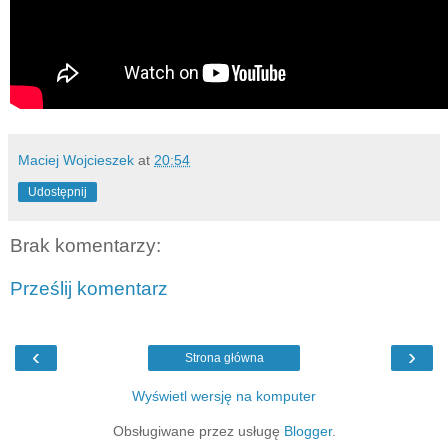
Maciej Wojcieszek
at
20:54
Udostępnij
Brak komentarzy:
Prześlij komentarz
‹
›
Strona główna
Wyświetl wersję na komputer
Obsługiwane przez usługę
Blogger
.