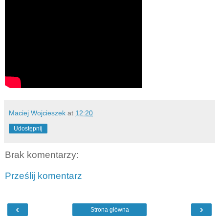
Maciej Wojcieszek
at
12:20
Udostępnij
Brak komentarzy:
Prześlij komentarz
‹
›
Strona główna