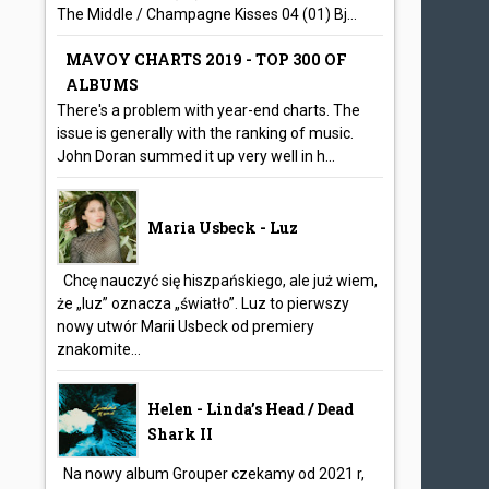
The Middle / Champagne Kisses 04 (01) Bj...
MAVOY CHARTS 2019 - TOP 300 OF
ALBUMS
There's a problem with year-end charts. The
issue is generally with the ranking of music.
John Doran summed it up very well in h...
Maria Usbeck - Luz
Chcę nauczyć się hiszpańskiego, ale już wiem,
że „luz” oznacza „światło”. Luz to pierwszy
nowy utwór Marii Usbeck od premiery
znakomite...
Helen - Linda’s Head / Dead
Shark II
Na nowy album Grouper czekamy od 2021 r,