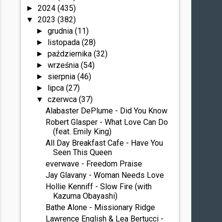
2024
(435)
►
2023
(382)
▼
grudnia
(11)
►
listopada
(28)
►
października
(32)
►
września
(54)
►
sierpnia
(46)
►
lipca
(27)
►
czerwca
(37)
▼
Alabaster DePlume - Did You Know
Robert Glasper - What Love Can Do
(feat. Emily King)
All Day Breakfast Cafe - Have You
Seen This Queen
everwave - Freedom Praise
Jay Glavany - Woman Needs Love
Hollie Kenniff - Slow Fire (with
Kazuma Obayashi)
Bathe Alone - Missionary Ridge
Lawrence English & Lea Bertucci -