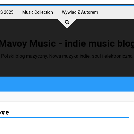
S 2025
Music Collection
Wywiad Z Autorem
Mavoy Music - indie music blo
Polski blog muzyczny. Nowa muzyka indie, soul i elektroniczna.
ove