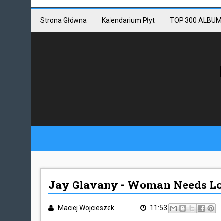
Mastodon link
Mastodon
Strona Główna
Kalendarium Płyt
TOP 300 ALBUM
Jay Glavany - Woman Needs L
Maciej Wojcieszek
11:53