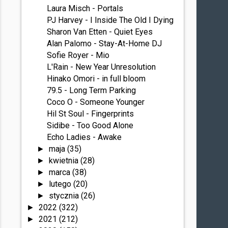
Laura Misch - Portals
PJ Harvey - I Inside The Old I Dying
Sharon Van Etten - Quiet Eyes
Alan Palomo - Stay-At-Home DJ
Sofie Royer - Mio
L'Rain - New Year Unresolution
Hinako Omori - in full bloom
79.5 - Long Term Parking
Coco O - Someone Younger
Hil St Soul - Fingerprints
Sidibe - Too Good Alone
Echo Ladies - Awake
maja
(35)
►
kwietnia
(28)
►
marca
(38)
►
lutego
(20)
►
stycznia
(26)
►
2022
(322)
►
2021
(212)
►