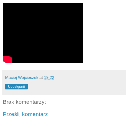
Maciej Wojcieszek
at
19:22
Udostępnij
Brak komentarzy:
Prześlij komentarz