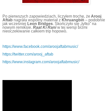
Po pierwszych zapowiedziach, liczyłem trochę, że
Arooj
Aftab
nagrała wspólny materiał z
Khruangbin
– podobnie
jak wcześniej
Leon Bridges
. Skończyło się „tylko” na
nowym remiksie.
Raat Ki Rani
w tej wersji brzmi
nieoczekiwanie całkiem trip hopowo.
https://www.facebook.com/aroojaftabmusic/
https://twitter.com/arooj_aftab
https://www.instagram.com/aroojaftabmusic/