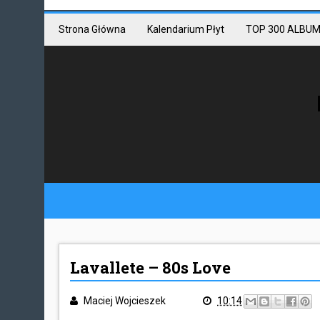
Mastodon link
Mastodon
Strona Główna
Kalendarium Płyt
TOP 300 ALBUM
Lavallete – 80s Love
Maciej Wojcieszek
10:14