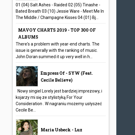
01 (04) Salt Ashes - Raided 02 (05) Tinashe -
Bated Breath 03 (10) Jessie Ware - Meet Me In
The Middle / Champagne Kisses 04 (01) Bj...
MAVOY CHARTS 2019 - TOP 300 OF
ALBUMS
There's a problem with year-end charts. The
issue is generally with the ranking of music.
John Doran summed it up very well in h...
Empress Of - SYW (feat.
Cecile Believe)
Nowy singiel Lorely jest bardziej imprezowy, i
kojarzy mi się ze stylistyką For Your
Consideration . W nagraniu możemy usłyszeć
Cecile Be...
Maria Usbeck - Luz