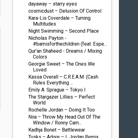
dayaway – starry eyes
cosmicdust – Delusion Of Control
Kara-Lis Coverdale – Turning
Multitudes
Night Swimming – Second Place
Nicholas Payton -
#bamisforthechildren (feat. Espe...
Qur’an Shaheed - Dreams / Mixing
Colors
Georgie Sweet – The Ones We
Loved
Kassa Overall – C.R.E.A.M. (Cash
Rules Everything ...
Emily A. Sprague – Tokyo I
The Stargazer Lillies – Perfect
World
Rochelle Jordan – Doing It Too
Niia – Throw My Head Out Of The
Window / Ronny Cam...
Kadhja Bonet – Battlewear
Tusks – Adore – I. Jordan Remix