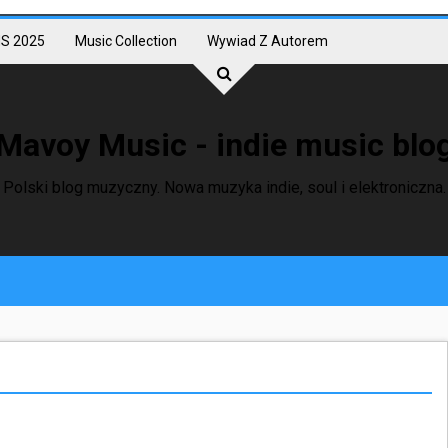
S 2025
Music Collection
Wywiad Z Autorem
Mavoy Music - indie music blo
Polski blog muzyczny. Nowa muzyka indie, soul i elektroniczna.