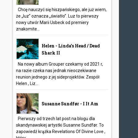
Chcę nauczyć się hiszpańskiego, ale już wiem,
że „luz” oznacza „światło”. Luz to pierwszy
nowy utwór Marii Usbeck od premiery
znakomite...
Helen - Linda’s Head / Dead
Shark II
Na nowy album Grouper czekamy od 2021 r,
na razie czeka nas jednak nieoczekiwane
reunion jednego z jej sideprojektów. Zespół
Helen , Liz...
Susanne Sundfør - I It Am
Pierwszy od trzech lat post na blogu dla
skandynawskiej artystki Susanne Sundfør. To
zapowiedź krążka Revelations Of Divine Love ,