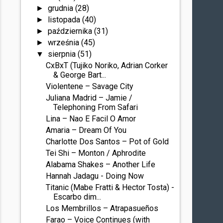
grudnia
(28)
►
listopada
(40)
►
października
(31)
►
września
(45)
►
sierpnia
(51)
▼
CxBxT (Tujiko Noriko, Adrian Corker
& George Bart...
Violentene – Savage City
Juliana Madrid – Jamie /
Telephoning From Safari
Lina – Nao E Facil O Amor
Amaria – Dream Of You
Charlotte Dos Santos – Pot of Gold
Tei Shi – Monton / Aphrodite
Alabama Shakes – Another Life
Hannah Jadagu - Doing Now
Titanic (Mabe Fratti & Hector Tosta) -
Escarbo dim...
Los Membrillos – Atrapasueños
Farao – Voice Continues (with