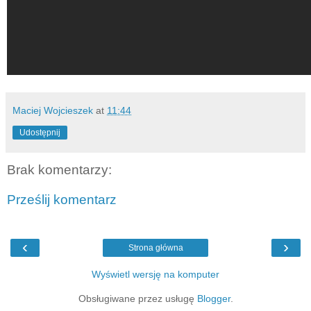
Maciej Wojcieszek
at
11:44
Udostępnij
Brak komentarzy:
Prześlij komentarz
‹
›
Strona główna
Wyświetl wersję na komputer
Obsługiwane przez usługę
Blogger
.