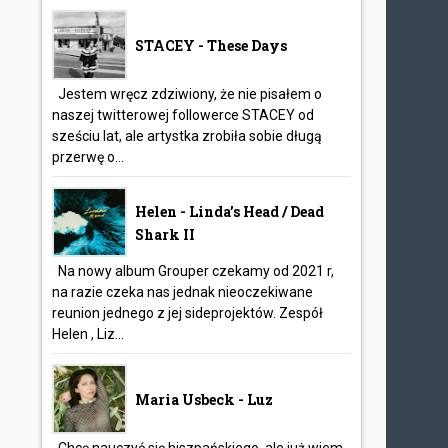
STACEY - These Days
Jestem wręcz zdziwiony, że nie pisałem o
naszej twitterowej followerce STACEY od
sześciu lat, ale artystka zrobiła sobie długą
przerwę o...
Helen - Linda’s Head / Dead
Shark II
Na nowy album Grouper czekamy od 2021 r,
na razie czeka nas jednak nieoczekiwane
reunion jednego z jej sideprojektów. Zespół
Helen , Liz...
Maria Usbeck - Luz