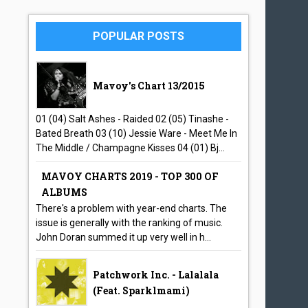
POPULAR POSTS
Mavoy's Chart 13/2015
01 (04) Salt Ashes - Raided 02 (05) Tinashe -
Bated Breath 03 (10) Jessie Ware - Meet Me In
The Middle / Champagne Kisses 04 (01) Bj...
MAVOY CHARTS 2019 - TOP 300 OF
ALBUMS
There's a problem with year-end charts. The
issue is generally with the ranking of music.
John Doran summed it up very well in h...
Patchwork Inc. - Lalalala
(feat. Sparklmami)