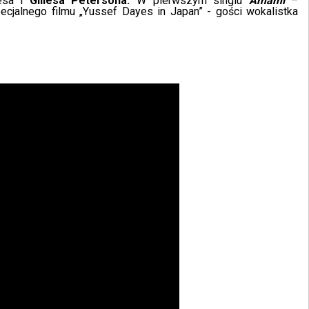
esa i
Gillesa Petersona.
W pierwszym singlu
Amami
–
jalnego filmu „Yussef Dayes in Japan” - gości wokalistka