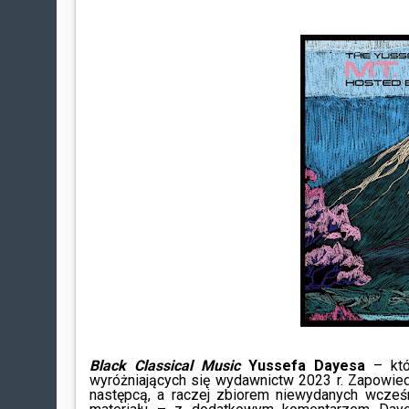
Black Classical Music
Yussefa Dayesa
– któ
wyróżniających się wydawnictw 2023 r. Zapowie
następcą, a raczej zbiorem niewydanych wcześ