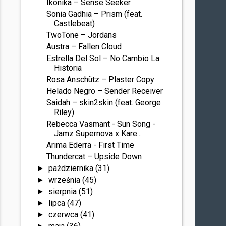
Ikonika – Sense Seeker
Sonia Gadhia – Prism (feat.
Castlebeat)
TwoTone – Jordans
Austra – Fallen Cloud
Estrella Del Sol – No Cambio La
Historia
Rosa Anschütz – Plaster Copy
Helado Negro – Sender Receiver
Saidah – skin2skin (feat. George
Riley)
Rebecca Vasmant - Sun Song -
Jamz Supernova x Kare...
Arima Ederra - First Time
Thundercat – Upside Down
października
(31)
►
września
(45)
►
sierpnia
(51)
►
lipca
(47)
►
czerwca
(41)
►