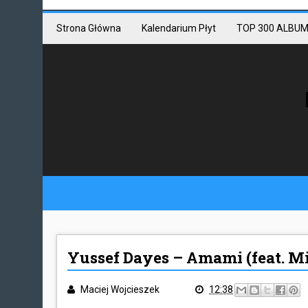
Mastodon link
Mastodon
Strona Główna
Kalendarium Płyt
TOP 300 ALBUM
Yussef Dayes – Amami (feat. M
Maciej Wojcieszek
12:38