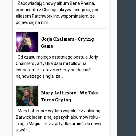
Zapowiadając nowy album Bena Rheina,
producenta z Chicago ukrywającego się pod
aliasem Patchwork Inc, wspominałem, że
pojawi się na nim ...
Jorja Chalmers - Crying
Game
Od czasu mojego ostatniego postu o Jorjy
Chalmers , artystka dała mi follow na
Instagramie. Teraz możemy posłuchać
najnowszego singla, za...
Mary Lattimore - We Take
Turns Crying
Mary Lattimore wydała wspólnie z Julianną
Barwick jeden z najlepszych albumów roku -
Tragic Magic . Teraz artystka umieściła nowy
utwór ...