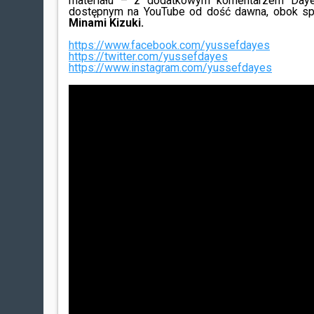
materiału – z dodatkowym komentarzem Day
dostępnym na YouTube od dość dawna, obok spec
Minami Kizuki.
https://www.facebook.com/yussefdayes
https://twitter.com/yussefdayes
https://www.instagram.com/yussefdayes