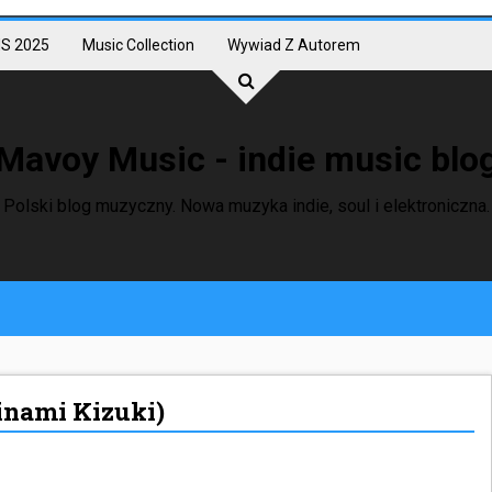
S 2025
Music Collection
Wywiad Z Autorem
Mavoy Music - indie music blo
Polski blog muzyczny. Nowa muzyka indie, soul i elektroniczna.
inami Kizuki)