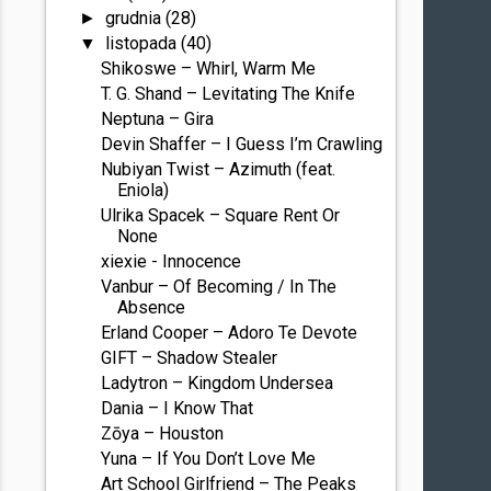
grudnia
(28)
►
listopada
(40)
▼
Shikoswe – Whirl, Warm Me
T. G. Shand – Levitating The Knife
Neptuna – Gira
Devin Shaffer – I Guess I’m Crawling
Nubiyan Twist – Azimuth (feat.
Eniola)
Ulrika Spacek – Square Rent Or
None
xiexie - Innocence
Vanbur – Of Becoming / In The
Absence
Erland Cooper – Adoro Te Devote
GIFT – Shadow Stealer
Ladytron – Kingdom Undersea
Dania – I Know That
Zōya – Houston
Yuna – If You Don’t Love Me
Art School Girlfriend – The Peaks