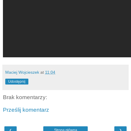
Maciej Wojcieszek
at
11:04
Udostępnij
Brak komentarzy:
Prześlij komentarz
‹
›
Strona główna