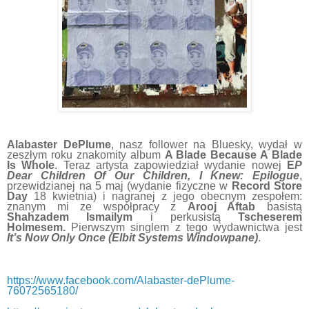
Alabaster DePlume
, nasz follower na Bluesky, wydał w
zeszłym roku znakomity album
A Blade Because A Blade
Is Whole
. Teraz artysta zapowiedział wydanie nowej
E
P
Dear Children Of Our Children, I Knew: Epilogue
,
przewidzianej na 5 maj (wydanie fizyczne w
Record Store
Day
18 kwietnia) i nagranej z jego obecnym zespołem:
znanym mi ze współpracy z
Arooj Aftab
basistą
Shahzadem Ismailym
i perkusistą
Tscheserem
Holmesem.
Pierwszym singlem z tego wydawnictwa jest
It’s Now Only Once
(Elbit Systems Windowpane)
.
https://www.facebook.com/Alabaster-dePlume-
76072565180/