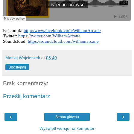
Facebook:
http://www.facebook.com/WilliamArcane
Twitter:
https://twitter.com/WilliamArcane
Soundcloud:
https://soundcloud.com/williamarcane
Maciej Wojcieszek
at
08:40
Udostępnij
Brak komentarzy:
Prześlij komentarz
‹
›
Strona główna
Wyświetl wersję na komputer