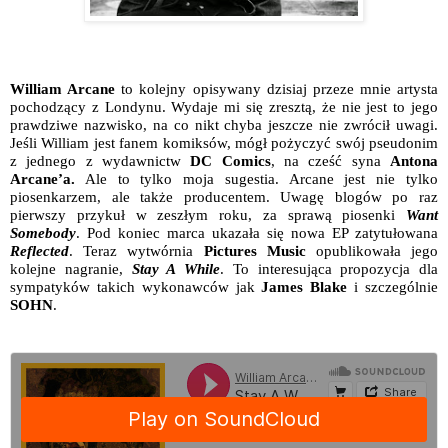
William Arcane
to kolejny opisywany dzisiaj przeze mnie artysta
pochodzący z Londynu. Wydaje mi się zresztą, że nie jest to jego
prawdziwe nazwisko, na co nikt chyba jeszcze nie zwrócił uwagi.
Jeśli William jest fanem komiksów, mógł pożyczyć swój pseudonim
z jednego z wydawnictw
DC Comics
, na cześć syna
Antona
Arcane’a.
Ale to tylko moja sugestia. Arcane jest nie tylko
piosenkarzem, ale także producentem. Uwagę blogów po raz
pierwszy przykuł w zeszłym roku, za sprawą piosenki
W
ant
Somebody
. Pod koniec marca ukazała się nowa EP zatytułowana
Reflected
. Teraz wytwórnia
Pictures Music
opublikowała jego
kolejne nagranie,
Stay A While
. To interesująca propozycja dla
sympatyków takich wykonawców jak
James Blake
i szczególnie
SOHN
.