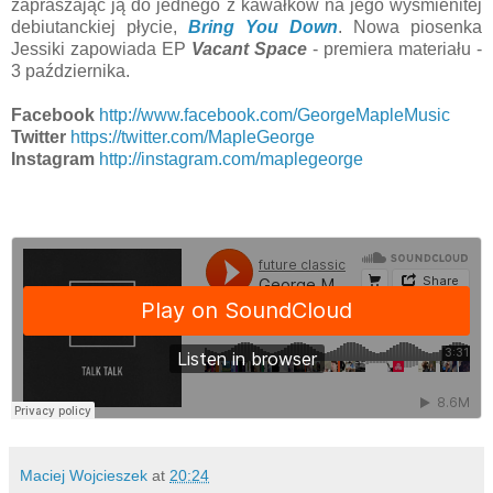
zapraszając ją do jednego z kawałków na jego wyśmienitej
debiutanckiej płycie,
Bring You Down
. Nowa piosenka
Jessiki zapowiada EP
Vacant Space
- premiera materiału -
3 października.
Facebook
http://www.facebook.com/GeorgeMapleMusic
Twitter
https://twitter.com/MapleGeorge
Instagram
http://instagram.com/maplegeorge
Maciej Wojcieszek
at
20:24