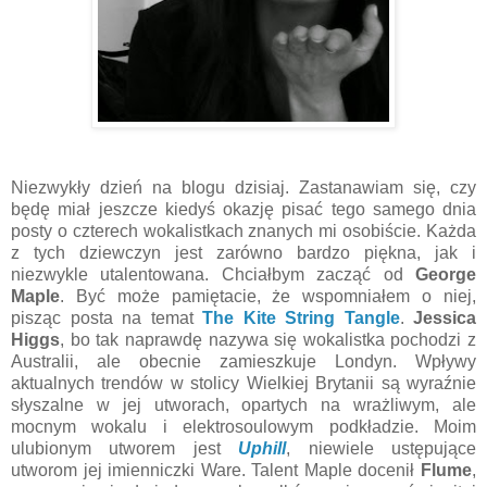
Niezwykły dzień na blogu dzisiaj. Zastanawiam się, czy
będę miał jeszcze kiedyś okazję pisać tego samego dnia
posty o czterech wokalistkach znanych mi osobiście. Każda
z tych dziewczyn jest zarówno bardzo piękna, jak i
niezwykle utalentowana. Chciałbym zacząć od
George
Maple
. Być może pamiętacie, że wspomniałem o niej,
pisząc posta na temat
The Kite String Tangle
.
Jessica
Higgs
, bo tak naprawdę nazywa się wokalistka pochodzi z
Australii, ale obecnie zamieszkuje Londyn. Wpływy
aktualnych trendów w stolicy Wielkiej Brytanii są wyraźnie
słyszalne w jej utworach, opartych na wrażliwym, ale
mocnym wokalu i elektrosoulowym podkładzie. Moim
ulubionym utworem jest
Uphill
, niewiele ustępujące
utworom jej imienniczki Ware. Talent Maple docenił
Flume
,