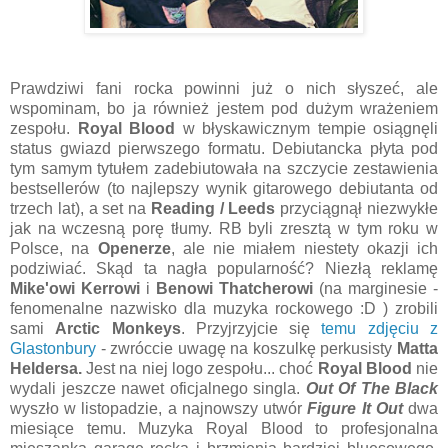
Prawdziwi fani rocka powinni już o nich słyszeć, ale
wspominam, bo ja również jestem pod dużym wrażeniem
zespołu.
Royal Blood
w błyskawicznym tempie osiągnęli
status gwiazd pierwszego formatu. Debiutancka płyta pod
tym samym tytułem zadebiutowała na szczycie zestawienia
bestsellerów (to najlepszy wynik gitarowego debiutanta od
trzech lat), a set na
Reading / Leeds
przyciągnął niezwykłe
jak na wczesną porę tłumy. RB byli zresztą w tym roku w
Polsce, na
Openerze
, ale nie miałem niestety okazji ich
podziwiać. Skąd ta nagła popularność? Niezłą reklamę
Mike'owi Kerrowi
i
Benowi Thatcherowi
(na marginesie -
fenomenalne nazwisko dla muzyka rockowego :D ) zrobili
sami
Arctic Monkeys
. Przyjrzyjcie się
temu zdjęciu z
Glastonbury
- zwróccie uwagę na koszulkę perkusisty
Matta
Heldersa.
Jest na niej logo zespołu... choć
Royal Blood
nie
wydali jeszcze nawet oficjalnego singla.
Out Of The Black
wyszło w listopadzie, a najnowszy utwór
Figure It Out
dwa
miesiące temu. Muzyka Royal Blood to profesjonalna