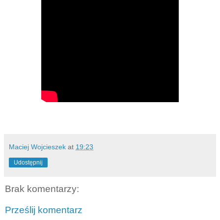
Maciej Wojcieszek
at
19:23
Udostępnij
Brak komentarzy:
Prześlij komentarz