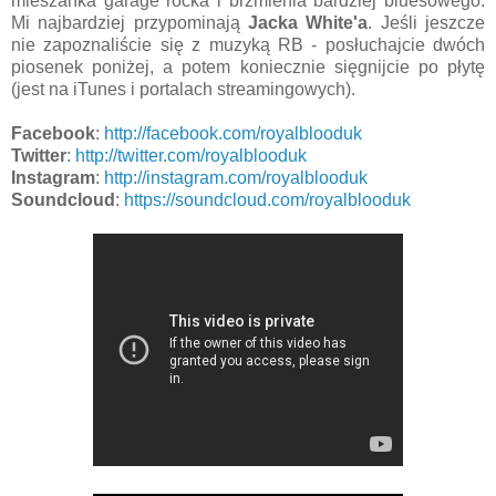
mieszanka garage rocka i brzmienia bardziej bluesowego.
Mi najbardziej przypominają
Jacka White'a
. Jeśli jeszcze
nie zapoznaliście się z muzyką RB - posłuchajcie dwóch
piosenek poniżej, a potem koniecznie sięgnijcie po płytę
(jest na iTunes i portalach streamingowych).
Facebook
:
http://facebook.com/royalblooduk
Twitter
:
http://twitter.com/royalblooduk
Instagram
:
http://instagram.com/royalblooduk
Soundcloud
:
https://soundcloud.com/royalblooduk