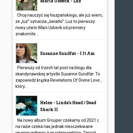
Maria Usbeck - Luz
Chcę nauczyć się hiszpańskiego, ale już wiem,
że „luz” oznacza „światło”. Luz to pierwszy
nowy utwór Marii Usbeck od premiery
znakomite...
Susanne Sundfør - I It Am
Pierwszy od trzech lat post na blogu dla
skandynawskiej artystki Susanne Sundfør. To
zapowiedź krążka Revelations Of Divine Love ,
który...
Helen - Linda’s Head / Dead
Shark II
Na nowy album Grouper czekamy od 2021 r,
na razie czeka nas jednak nieoczekiwane
reunion jednego z jej sideprojektów. Zespół