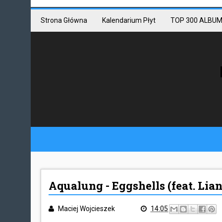
Mastodon link
Mastodon
Strona Główna
Kalendarium Płyt
TOP 300 ALBUM
Aqualung - Eggshells (feat. Lia
Maciej Wojcieszek
14:05