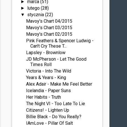
marca
(51)
►
lutego
(28)
►
stycznia
(22)
▼
Mavoy's Chart 04/2015
Mavoy's Chart 03/2015
Mavoy's Chart 02/2015
Pink Feathers & Spencer Ludwig -
Can't Cry These T...
Lapsley - Brownlow
JD McPherson - Let The Good
Times Roll
Victoria - Into The Wild
Years & Years - King
Alex Adair - Make Me Feel Better
Icelandia - Paper Suns
Her Habits - Truth
The Night VI - Too Late To Lie
Citizens! - Lighten Up
Billie Black - Do You Really?
IAmLove - Pillar Of Salt