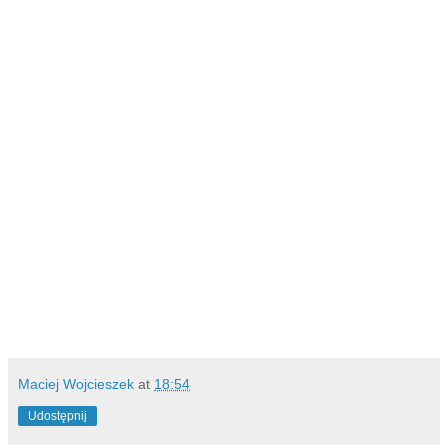
Maciej Wojcieszek
at
18:54
Udostępnij