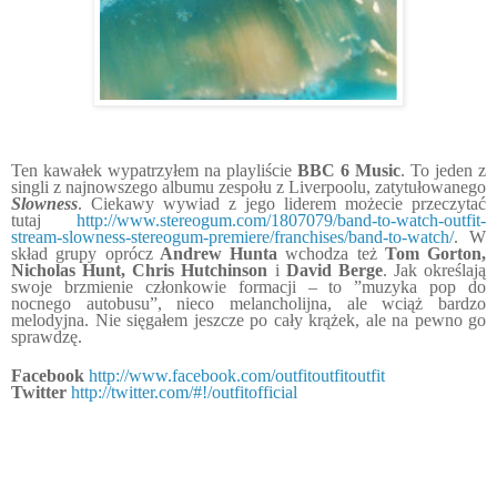
Ten kawałek wypatrzyłem na playliście
BBC 6 Music
. To jeden z
singli z najnowszego albumu zespołu z Liverpoolu, zatytułowanego
Slowness
. Ciekawy wywiad z jego liderem możecie przeczytać
tutaj
http://www.stereogum.com/1807079/band-to-watch-outfit-
stream-slowness-stereogum-premiere/franchises/band-to-watch/
. W
skład grupy oprócz
Andrew Hunt
a
wchodza też
Tom Gorton,
Nicholas Hunt, Chris Hutchinson
i
David Berge
.
Jak określają
swoje brzmienie członkowie formacji – to ”muzyka pop do
nocnego autobusu”, nieco melancholijna, ale wciąż bardzo
melodyjna. Nie sięgałem jeszcze po cały krążek, ale na pewno go
sprawdzę.
F
acebook
http://www.facebook.com/outfitoutfitoutfit
Twitter
http://twitter.com/#!/outfitofficial