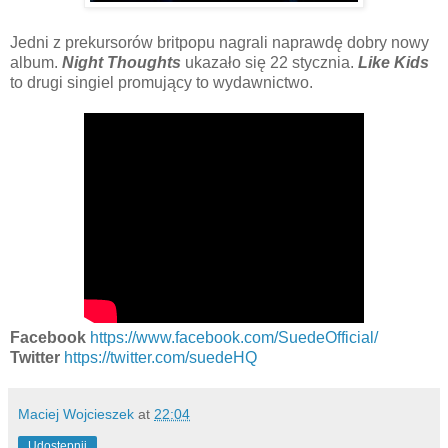
Jedni z prekursorów britpopu nagrali naprawdę dobry nowy
album.
Night Thoughts
ukazało się 22 stycznia.
Like Kids
to drugi singiel promujący to wydawnictwo.
Facebook
https://www.facebook.com/SuedeOfficial/
Twitter
https://twitter.com/suedeHQ
Maciej Wojcieszek
at
22:04
Udostępnij