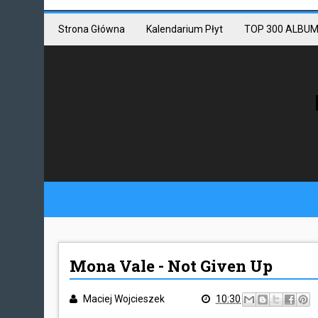
Mastodon link
Mastodon
Strona Główna
Kalendarium Płyt
TOP 300 ALBUM
Mona Vale - Not Given Up
Maciej Wojcieszek
10:30