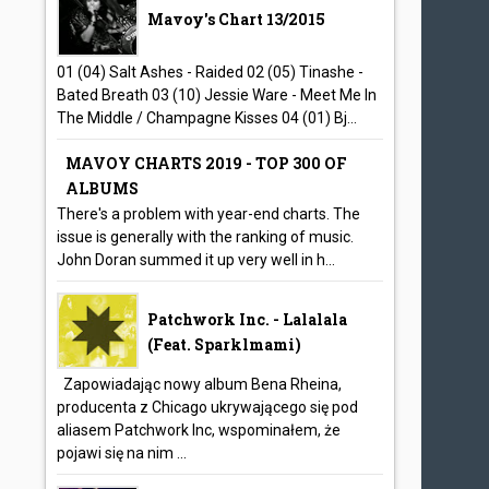
Mavoy's Chart 13/2015
01 (04) Salt Ashes - Raided 02 (05) Tinashe -
Bated Breath 03 (10) Jessie Ware - Meet Me In
The Middle / Champagne Kisses 04 (01) Bj...
MAVOY CHARTS 2019 - TOP 300 OF
ALBUMS
There's a problem with year-end charts. The
issue is generally with the ranking of music.
John Doran summed it up very well in h...
Patchwork Inc. - Lalalala
(feat. Sparklmami)
Zapowiadając nowy album Bena Rheina,
producenta z Chicago ukrywającego się pod
aliasem Patchwork Inc, wspominałem, że
pojawi się na nim ...