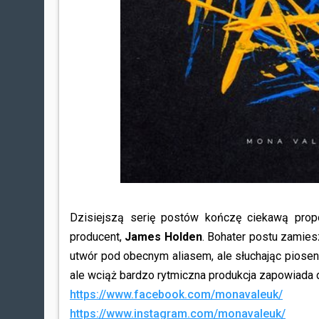
Dzisiejszą serię postów kończę ciekawą propo
producent,
James Holden
. Bohater postu zamiesz
utwór pod obecnym aliasem, ale słuchając piosenk
ale wciąż bardzo rytmiczna produkcja zapowiada d
https://www.facebook.com/monavaleuk/
https://www.instagram.com/monavaleuk/