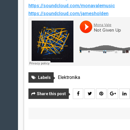
https://soundcloud.com/monavalemusic
https://soundcloud.com/jamesholden
Elektronika
Labels
Share this post