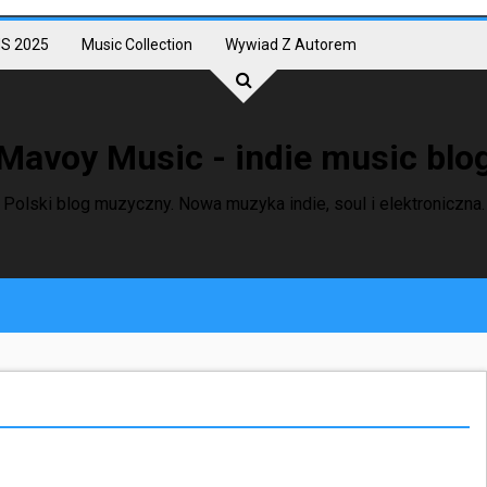
S 2025
Music Collection
Wywiad Z Autorem
Mavoy Music - indie music blo
Polski blog muzyczny. Nowa muzyka indie, soul i elektroniczna.