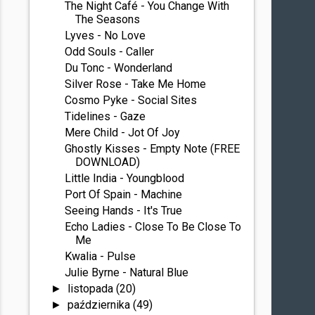
The Night Café - You Change With
The Seasons
Lyves - No Love
Odd Souls - Caller
Du Tonc - Wonderland
Silver Rose - Take Me Home
Cosmo Pyke - Social Sites
Tidelines - Gaze
Mere Child - Jot Of Joy
Ghostly Kisses - Empty Note (FREE
DOWNLOAD)
Little India - Youngblood
Port Of Spain - Machine
Seeing Hands - It's True
Echo Ladies - Close To Be Close To
Me
Kwalia - Pulse
Julie Byrne - Natural Blue
listopada
(20)
►
października
(49)
►