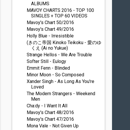
ALBUMS
MAVOY CHARTS 2016 - TOP 100
SINGLES + TOP 60 VIDEOS
Mavoy's Chart 50/2016
Mavoy's Chart 49/2016
Holly Blue - Irresistible
(きのこ帝国 Kinoko Teikoku - 愛のゆ
くえ (Ai no Yukue)
Strange Hellos - We Are Trouble
Softer Still - Eulogy
Emmit Fenn - Blinded
Minor Moon - So Composed
Xander Singh - As Long As You're
Loved
The Modern Strangers - Weekend
Men
Cha:dy - I Want It All
Mavoy's Chart 48/2016
Mavoy's Chart 47/2016
Mona Vale - Not Given Up