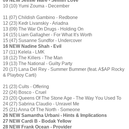
09 NEW Jessie Ware - Selfish Love
10 (10) Yumi Zouma - December
11 (07) Childish Gambino - Redbone
12 (23) Kedr Livanskiy - Ariadna
13 (09) The War On Drugs - Holding On
14 (15) Liam Gallagher - For What It's Worth
15 (47) Susanne Sundfor - Undercover
16 NEW Nadine Shah - Evil
17 (11) Kelela - LMK
18 (12) The Killers - The Man
19 (13) The National - Guilty Party
20 (17) Lana Del Rey - Summer Bummer (feat. A$AP Rocky
& Playboy Carti)
21 (23) Cults - Offering
22 (24) Bosco - Cruel
23 (20) Queens Of The Stone Age - The Way You Used To
24 (27) Sabrina Claudio - Unravel Me
25 (21) Anna Of The North - Someone
26 NEW Samantha Urbani - Hints & Implications
27 NEW Cardi B - Bodak Yellow
28 NEW Frank Ocean - Provider