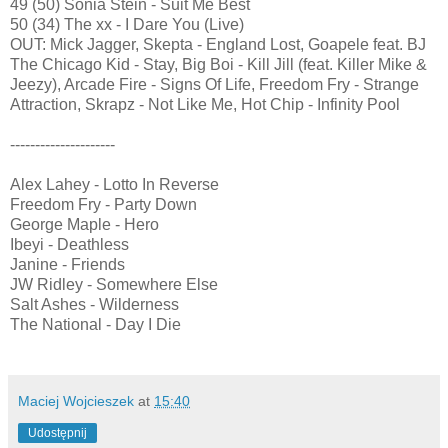
49 (50) Sonia Stein - Suit Me Best
50 (34) The xx - I Dare You (Live)
OUT: Mick Jagger, Skepta - England Lost, Goapele feat. BJ
The Chicago Kid - Stay, Big Boi - Kill Jill (feat. Killer Mike &
Jeezy), Arcade Fire - Signs Of Life, Freedom Fry - Strange
Attraction, Skrapz - Not Like Me, Hot Chip - Infinity Pool
---------------------
Alex Lahey - Lotto In Reverse
Freedom Fry - Party Down
George Maple - Hero
Ibeyi - Deathless
Janine - Friends
JW Ridley - Somewhere Else
Salt Ashes - Wilderness
The National - Day I Die
Maciej Wojcieszek
at
15:40
Udostępnij