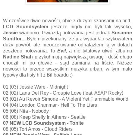
W czołówce dwie nowości, obie z dużymi szansami na nr 1.
LCD Soundsystem
jeszcze nigdy nie byli tak wysoko,
Jessie
wiadomo. Gwiazdą notowania jest jednak
Susanne
Sundfor
... Byłem przekonany, że już wypadła i szykowałem
duży powrót, ale nieoczekiwanie odnalazłem ją w dołach
zeszłego notowania. To
Evil
, a nie tytułowy utwór albumu
Nadine Shah
przykuł moją największą uwagę i dość długo
chodził mi po głowie - stąd zamiana na liście. Niższe
nowości to przede wszystkim muzyka urban, w tym mało
typowy dla listy hit z Billboardu ;)
01 (03) Jessie Ware - Midnight
02 (02) Lana Del Rey - Groupie Love (feat. A$AP Rocky)
03 (01) Au Revoir Simone - A Violent Yet Flammable World
04 (04) London Grammar - Hell To The Liars
05 (06) Niia - Nobody
06 (08) Keep Shelly In Athens - Seattle
07 NEW LCD Soundsystem - Tonite
08 (05) Tori Amos - Cloud Riders