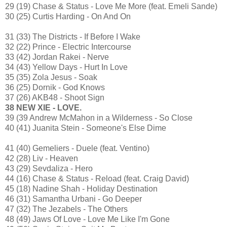
29 (19) Chase & Status - Love Me More (feat. Emeli Sande)
30 (25) Curtis Harding - On And On
31 (33) The Districts - If Before I Wake
32 (22) Prince - Electric Intercourse
33 (42) Jordan Rakei - Nerve
34 (43) Yellow Days - Hurt In Love
35 (35) Zola Jesus - Soak
36 (25) Dornik - God Knows
37 (26) AKB48 - Shoot Sign
38 NEW XIE - LOVE.
39 (39 Andrew McMahon in a Wilderness - So Close
40 (41) Juanita Stein - Someone's Else Dime
41 (40) Gemeliers - Duele (feat. Ventino)
42 (28) Liv - Heaven
43 (29) Sevdaliza - Hero
44 (16) Chase & Status - Reload (feat. Craig David)
45 (18) Nadine Shah - Holiday Destination
46 (31) Samantha Urbani - Go Deeper
47 (32) The Jezabels - The Others
48 (49) Jaws Of Love - Love Me Like I'm Gone