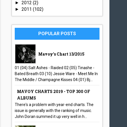
2012
(2)
►
2011
(102)
►
POPULAR POSTS
Mavoy's Chart 13/2015
01 (04) Salt Ashes - Raided 02 (05) Tinashe -
Bated Breath 03 (10) Jessie Ware - Meet Me In
The Middle / Champagne Kisses 04 (01) Bj...
MAVOY CHARTS 2019 - TOP 300 OF
ALBUMS
There's a problem with year-end charts. The
issue is generally with the ranking of music.
John Doran summed it up very well in h...