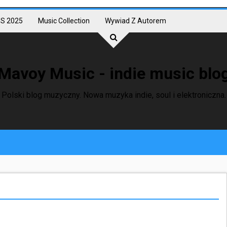
S 2025
Music Collection
Wywiad Z Autorem
Mavoy Music - indie music blo
Polski blog muzyczny. Nowa muzyka indie, soul i elektroniczna.