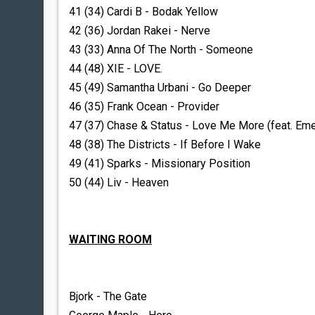
41 (34) Cardi B - Bodak Yellow
42 (36) Jordan Rakei - Nerve
43 (33) Anna Of The North - Someone
44 (48) XIE - LOVE.
45 (49) Samantha Urbani - Go Deeper
46 (35) Frank Ocean - Provider
47 (37) Chase & Status - Love Me More (feat. Eme
48 (38) The Districts - If Before I Wake
49 (41) Sparks - Missionary Position
50 (44) Liv - Heaven
WAITING ROOM
Bjork - The Gate