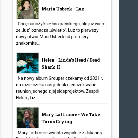
Maria Usbeck - Luz
Chcę nauczyć się hiszpańskiego, ale już wiem,
że „luz” oznacza „światło”. Luz to pierwszy
nowy utwór Marii Usbeck od premiery
znakomite...
Helen - Linda’s Head / Dead
Shark II
Na nowy album Grouper czekamy od 2021 r,
na razie czeka nas jednak nieoczekiwane
reunion jednego z jej sideprojektów. Zespół
Helen , Liz...
Mary Lattimore - We Take
Turns Crying
Mary Lattimore wydała wspólnie z Julianną