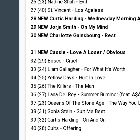
26 (23) Nadine Shah - Evil
27 (40) St. Vincent - Los Ageless
28 NEW Curtis Harding - Wednesday Morning
29 NEW Jorja Smith - On My Mind
30 NEW Charlotte Gainsbourg - Rest
31 NEW Cassie - Love A Loser / Obvious
32 (29) Bosco - Cruel
33 (24) Liam Gallagher - For What It's Worth
34 (25) Yellow Days - Hurt In Love
35 (26) The Killers - The Man
36 (27) Lana Del Rey - Summer Bummer (feat. A$A
37 (23) Queens Of The Stone Age - The Way You 
38 (31) Sonia Stein - Suit Me Best
39 (32) Curtis Harding - On And On
40 (28) Cults - Offering