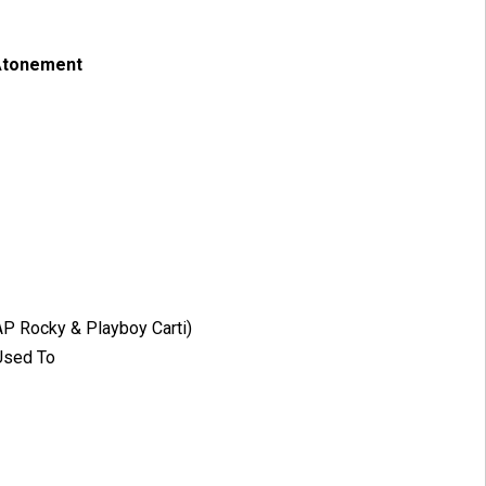
 Atonement
P Rocky & Playboy Carti)
Used To