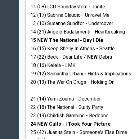
11 (08) LCD Soundsystem - Tonite
12 (17) Sabrina Claudio - Unravel Me
13 (10) Susanne Sundfor - Undercover
14 (21) Angelo Badalamenti - Heartbreaking
15 NEW The National - Day I Die
16 (15) Keep Shelly In Athens - Seattle
17 (22) Beck - Dear Life /
NEW
Debra
18 (16) Kelela - LMK
19 (12) Samantha Urbani - Hints & Implications
20 (13) The War On Drugs - Holding On
21 (14) Yumi Zouma - December
22 (18) The National - Guilty Party
23 (19) Childish Gambino - Redbone
24 NEW Cults - I Took Your Picture
25 (42) Juanita Stein - Someone's Else Dime