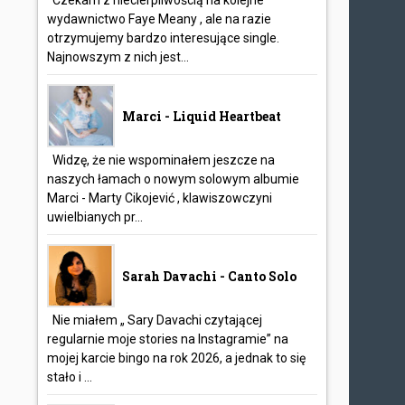
Czekam z niecierpliwością na kolejne
wydawnictwo Faye Meany , ale na razie
otrzymujemy bardzo interesujące single.
Najnowszym z nich jest...
Marci - Liquid Heartbeat
Widzę, że nie wspominałem jeszcze na
naszych łamach o nowym solowym albumie
Marci - Marty Cikojević , klawiszowczyni
uwielbianych pr...
Sarah Davachi - Canto Solo
Nie miałem „ Sary Davachi czytającej
regularnie moje stories na Instagramie” na
mojej karcie bingo na rok 2026, a jednak to się
stało i ...