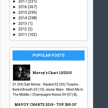
2017
(231)
►
2016
(367)
►
2015
(295)
►
2014
(298)
►
2013
(1)
►
2012
(2)
►
2011
(102)
►
POPULAR POSTS
Mavoy's Chart 13/2015
01 (04) Salt Ashes - Raided 02 (05) Tinashe -
Bated Breath 03 (10) Jessie Ware - Meet Me In
The Middle / Champagne Kisses 04 (01) Bj...
MAVOY CHARTS 2019 - TOP 300 OF