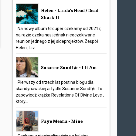
Helen - Linda’s Head / Dead
Shark II
Na nowy album Grouper czekamy od 2021 r,
na razie czeka nas jednak nieoczekiwane
reunion jednego z jej sideprojektów. Zespół
Helen , Liz...
Susanne Sundfør - I It Am
Pierwszy od trzech lat post na blogu dla
skandynawskiej artystki Susanne Sundfør. To
zapowiedź krążka Revelations Of Divine Love ,
który...
Faye Meana - Mine