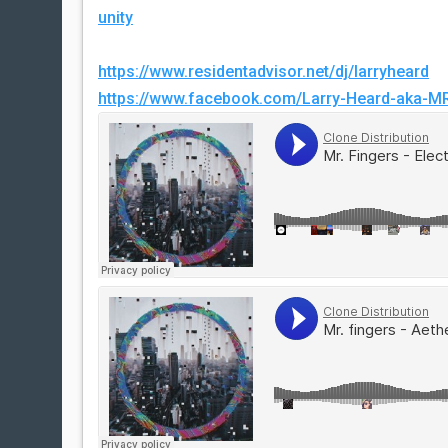
unity
https://www.residentadvisor.net/dj/larryheard
https://www.facebook.com/Larry-Heard-aka-M