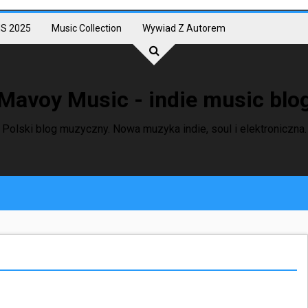
S 2025
Music Collection
Wywiad Z Autorem
Mavoy Music - indie music blo
Polski blog muzyczny. Nowa muzyka indie, soul i elektroniczna.