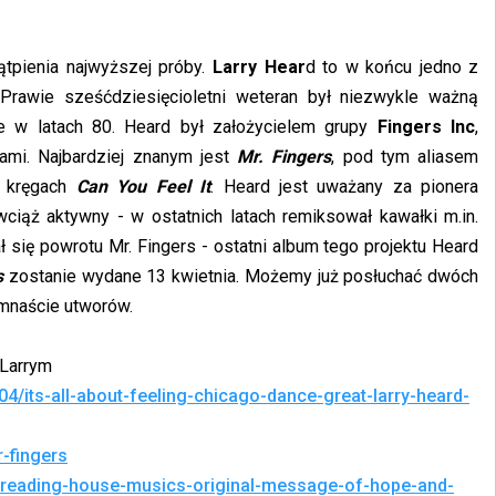
ątpienia najwyższej próby.
Larry Hear
d to w końcu jedno z
 Prawie sześćdziesięcioletni weteran był niezwykle ważną
e w latach 80. Heard był założycielem grupy
Fingers Inc
,
mi. Najbardziej znanym jest
Mr. Fingers
, pod tym aliasem
u kręgach
Can You Feel It
. Heard jest uważany za pionera
wciąż aktywny - w ostatnich latach remiksował kawałki m.in.
ł się powrotu Mr. Fingers - ostatni album tego projektu Heard
s
zostanie wydane 13 kwietnia. Możemy już posłuchać dwóch
emnaście utworów.
 Larrym
/its-all-about-feeling-chicago-dance-great-larry-heard-
r-fingers
l-spreading-house-musics-original-message-of-hope-and-