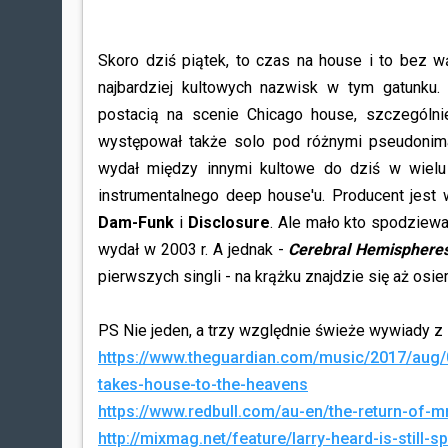
Skoro dziś piątek, to czas na house i to bez w
najbardziej kultowych nazwisk w tym gatunku.
postacią na scenie Chicago house, szczególni
występował także solo pod różnymi pseudonima
wydał między innymi kultowe do dziś w wiel
instrumentalnego deep house'u. Producent jest 
Dam-Funk
i
Disclosure
. Ale mało kto spodziewa
wydał w 2003 r. A jednak -
Cerebral Hemisphere
pierwszych singli - na krążku znajdzie się aż osi
PS Nie jeden, a trzy względnie świeże wywiady z
https://www.theguardian.com/music/2017/aug/04
takes-house-to-the-heavens
https://www.redbull.com/au-en/the-return-of-m
http://mixmag.net/feature/larry-heard-is-stil