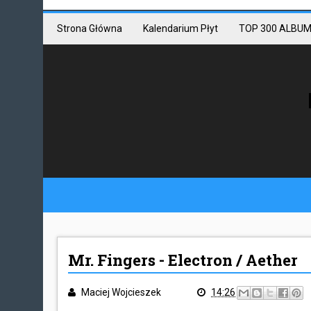
Mastodon link
Mastodon
Strona Główna
Kalendarium Płyt
TOP 300 ALBUM
Mr. Fingers - Electron / Aether
Maciej Wojcieszek
14:26