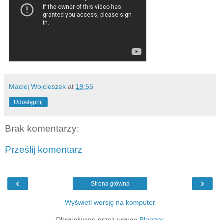
Maciej Wojcieszek
at
19:55
Udostępnij
Brak komentarzy:
Prześlij komentarz
‹
›
Strona główna
Wyświetl wersję na komputer
Obsługiwane przez usługę
Blogger
.