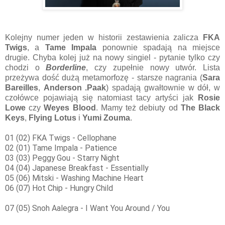
Kolejny numer jeden w historii zestawienia zalicza
FKA
Twigs
, a
Tame Impala
ponownie spadają na miejsce
drugie. Chyba kolej już na nowy singiel - pytanie tylko czy
chodzi o
Borderline
, czy zupełnie nowy utwór. Lista
przeżywa dość dużą metamorfozę - starsze nagrania (
Sara
Bareilles
,
Anderson .Paak
) spadają gwałtownie w dół, w
czołówce pojawiają się natomiast tacy artyści jak
Rosie
Lowe
czy
Weyes Blood
. Mamy też debiuty od
The Black
Keys
,
Flying Lotus
i
Yumi Zouma
.
01 (02) FKA Twigs - Cellophane
02 (01) Tame Impala - Patience
03 (03) Peggy Gou - Starry Night
04 (04) Japanese Breakfast - Essentially
05 (06) Mitski - Washing Machine Heart
06 (07) Hot Chip - Hungry Child
07 (05) Snoh Aalegra - I Want You Around / You