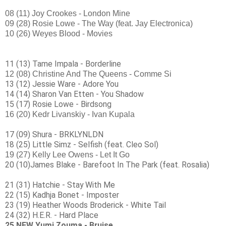
08 (11) Joy Crookes - London Mine
09 (28) Rosie Lowe - The Way (feat. Jay Electronica)
10 (26) Weyes Blood - Movies
11 (13) Tame Impala - Borderline
12 (08) Christine And The Queens - Comme Si
13 (12) Jessie Ware - Adore You
14 (14) Sharon Van Etten - You Shadow
15 (17) Rosie Lowe - Birdsong
16 (20) Kedr Livanskiy - Ivan Kupala
17 (09) Shura - BRKLYNLDN
18 (25) Little Simz - Selfish (feat. Cleo Sol)
19 (27) Kelly Lee Owens - Let It Go
20 (10)James Blake - Barefoot In The Park (feat. Rosalia)
21 (31) Hatchie - Stay With Me
22 (15) Kadhja Bonet - Imposter
23 (19) Heather Woods Broderick - White Tail
24 (32) H.E.R. - Hard Place
25 NEW Yumi Zouma - Bruise