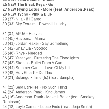
26 NEW The Black Keys - Go
27 NEW Flying Lotus - More (feat. Anderson .Paak)
28 NEW Tycho - Pink & Blue
29 (37) Niia - If I Cared
30 (33) Sky Ferreira - Downhill Lullaby
31 (34) AKUA - Heaven
32 (45) Raveena - Mama
33 (41) Jordan Rakei - Say Something
34 (42) Shay Lia - Voodoo
35 (46) Rhye - Needed
36 (47) Yeasayer - Fluttering The Floodlights
37 (43) Skepta - Bullet From A Gun
38 (44) Summer Camp - Love Of My Life
39 (48) Holy Ghost! - Do This
40 (21) Solange - Time (Is) (feat. Sampha)
41 (22) Sara Bareilles - No Such Thing
42 (24) Anderson .Paak - King James
43 (16) Anderson .Paak - Make It Better (feat. Smokey
Robinson)
44 (18) Loyle Carner - Loose Ends (feat. Jorja Smith)