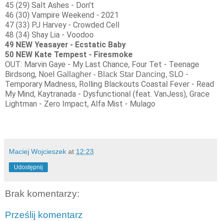
45 (29) Salt Ashes - Don't
46 (30) Vampire Weekend - 2021
47 (33) PJ Harvey - Crowded Cell
48 (34) Shay Lia - Voodoo
49 NEW Yeasayer - Ecstatic Baby
50 NEW Kate Tempest - Firesmoke
OUT: Marvin Gaye - My Last Chance,
Four Tet - Teenage
Birdsong, N
SLO -
oel Gallagher - Black Star Dancing,
Temporary Madness,
Rolling Blackouts Coastal Fever - Read
My Mind,
Kaytranada - Dysfunctional (feat. VanJess),
Grace
Lightman - Zero Impact,
Alfa Mist - Mulago
Maciej Wojcieszek
at
12:23
Udostępnij
Brak komentarzy:
Prześlij komentarz