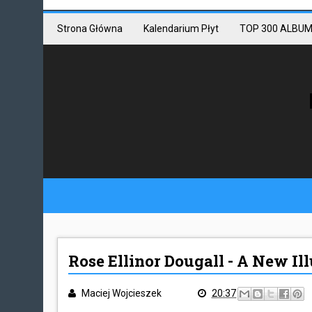
Mastodon link
Mastodon
Strona Główna
Kalendarium Płyt
TOP 300 ALBUM
Rose Ellinor Dougall - A New Il
Maciej Wojcieszek
20:37