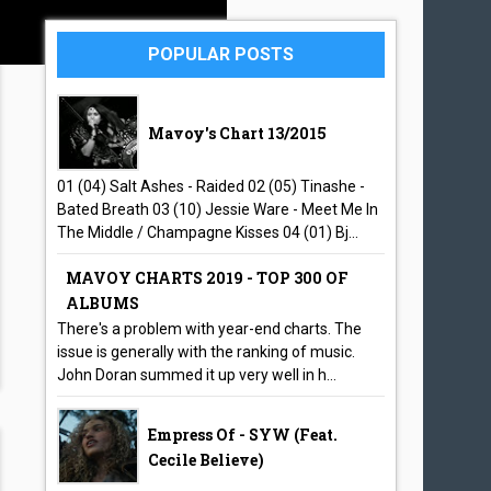
POPULAR POSTS
Mavoy's Chart 13/2015
01 (04) Salt Ashes - Raided 02 (05) Tinashe -
Bated Breath 03 (10) Jessie Ware - Meet Me In
The Middle / Champagne Kisses 04 (01) Bj...
MAVOY CHARTS 2019 - TOP 300 OF
ALBUMS
There's a problem with year-end charts. The
issue is generally with the ranking of music.
John Doran summed it up very well in h...
Empress Of - SYW (feat.
Cecile Believe)