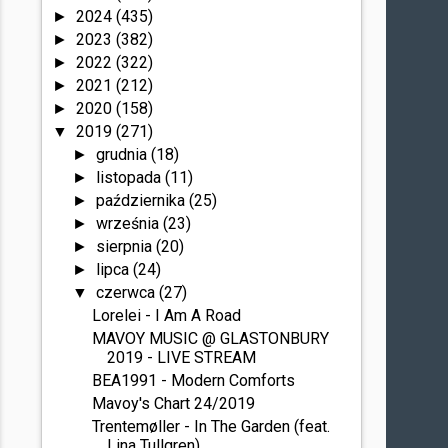
2024
(435)
►
2023
(382)
►
2022
(322)
►
2021
(212)
►
2020
(158)
►
2019
(271)
▼
grudnia
(18)
►
listopada
(11)
►
października
(25)
►
września
(23)
►
sierpnia
(20)
►
lipca
(24)
►
czerwca
(27)
▼
Lorelei - I Am A Road
MAVOY MUSIC @ GLASTONBURY
2019 - LIVE STREAM
BEA1991 - Modern Comforts
Mavoy's Chart 24/2019
Trentemøller - In The Garden (feat.
Lina Tullgren)