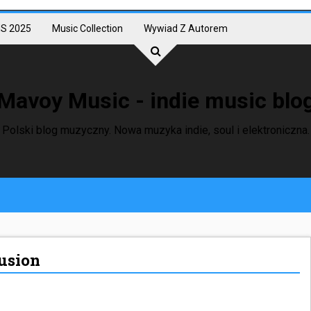
S 2025
Music Collection
Wywiad Z Autorem
Mavoy Music - indie music blo
Polski blog muzyczny. Nowa muzyka indie, soul i elektroniczna.
lusion