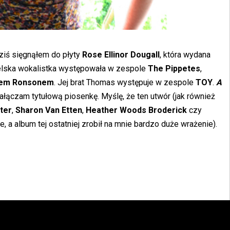
dziś sięgnąłem do płyty
Rose Ellinor Dougall
, która wydana
gielska wokalistka występowała w zespole
The Pippetes
,
iem Ronsonem
. Jej brat Thomas występuje w zespole
TOY
.
A
załączam tytułową piosenkę. Myślę, że ten utwór (jak również
lter
,
Sharon Van Etten
,
Heather Woods Broderick
czy
 a album tej ostatniej zrobił na mnie bardzo duże wrażenie).