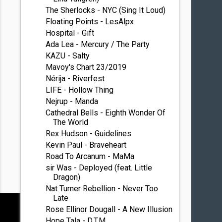
The Sherlocks - NYC (Sing It Loud)
Floating Points - LesAlpx
Hospital - Gift
Ada Lea - Mercury / The Party
KAZU - Salty
Mavoy's Chart 23/2019
Nérija - Riverfest
LIFE - Hollow Thing
Nejrup - Manda
Cathedral Bells - Eighth Wonder Of
The World
Rex Hudson - Guidelines
Kevin Paul - Braveheart
Road To Arcanum - MaMa
sir Was - Deployed (feat. Little
Dragon)
Nat Turner Rebellion - Never Too
Late
Rose Ellinor Dougall - A New Illusion
Hope Tala - D.T.M.