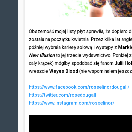
Obszerność mojej listy płyt sprawiła, że dopiero 
została na początku kwietnia. Przez kilka lat an
później wybrała karierę solową i występy z
Mark
New Illusion
to jej trzecie wydawnictwo. Poniżej 
cały krążek) mógłby spodobać się fanom
Julii Ho
wreszcie
Weyes Blood
(nie wspominałem jeszcze,
https://www.facebook.com/roseelinordougall/
https://twitter.com/rosedougall
https://www.instagram.com/roseelinor/