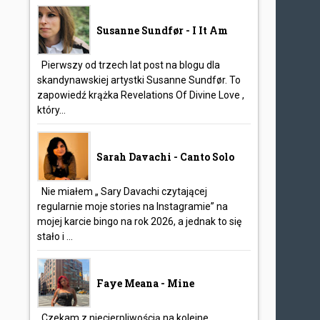
Susanne Sundfør - I It Am
Pierwszy od trzech lat post na blogu dla
skandynawskiej artystki Susanne Sundfør. To
zapowiedź krążka Revelations Of Divine Love ,
który...
Sarah Davachi - Canto Solo
Nie miałem „ Sary Davachi czytającej
regularnie moje stories na Instagramie” na
mojej karcie bingo na rok 2026, a jednak to się
stało i ...
Faye Meana - Mine
Czekam z niecierpliwością na kolejne