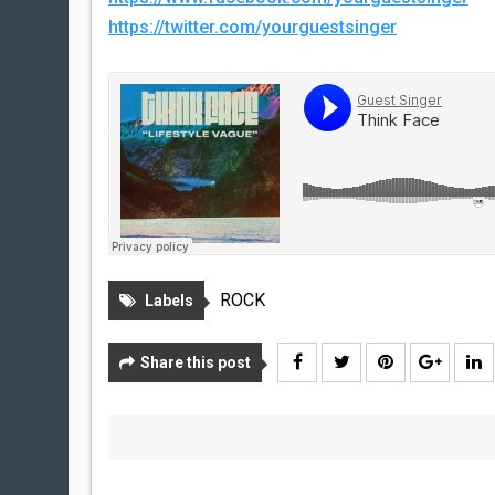
https://twitter.com/yourguestsinger
ROCK
Labels
Share this post