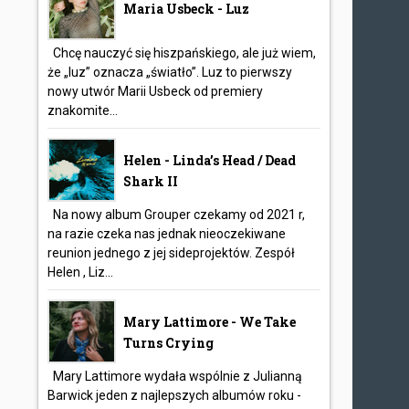
Maria Usbeck - Luz
Chcę nauczyć się hiszpańskiego, ale już wiem,
że „luz” oznacza „światło”. Luz to pierwszy
nowy utwór Marii Usbeck od premiery
znakomite...
Helen - Linda’s Head / Dead
Shark II
Na nowy album Grouper czekamy od 2021 r,
na razie czeka nas jednak nieoczekiwane
reunion jednego z jej sideprojektów. Zespół
Helen , Liz...
Mary Lattimore - We Take
Turns Crying
Mary Lattimore wydała wspólnie z Julianną
Barwick jeden z najlepszych albumów roku -