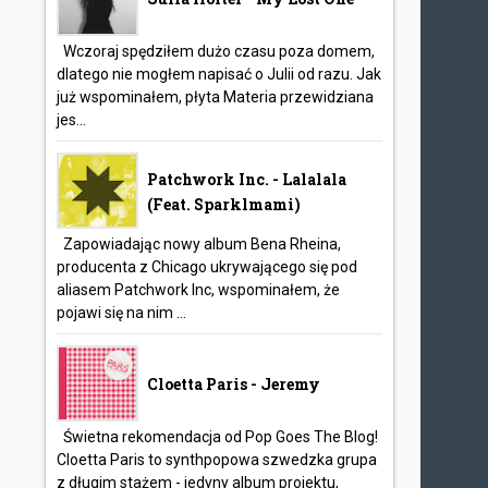
Wczoraj spędziłem dużo czasu poza domem,
dlatego nie mogłem napisać o Julii od razu. Jak
już wspominałem, płyta Materia przewidziana
jes...
Patchwork Inc. - Lalalala
(feat. Sparklmami)
Zapowiadając nowy album Bena Rheina,
producenta z Chicago ukrywającego się pod
aliasem Patchwork Inc, wspominałem, że
pojawi się na nim ...
Cloetta Paris - Jeremy
Świetna rekomendacja od Pop Goes The Blog!
Cloetta Paris to synthpopowa szwedzka grupa
z długim stażem - jedyny album projektu,