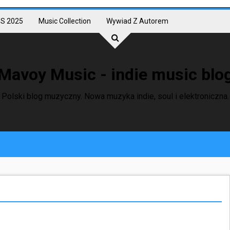
S 2025
Music Collection
Wywiad Z Autorem
Mavoy Music - indie music blo
Polski blog muzyczny. Nowa muzyka indie, soul i elektroniczna.