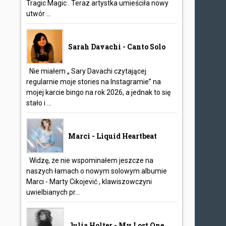
Tragic Magic . Teraz artystka umieściła nowy
utwór ...
Sarah Davachi - Canto Solo
Nie miałem „ Sary Davachi czytającej
regularnie moje stories na Instagramie” na
mojej karcie bingo na rok 2026, a jednak to się
stało i ...
Marci - Liquid Heartbeat
Widzę, że nie wspominałem jeszcze na
naszych łamach o nowym solowym albumie
Marci - Marty Cikojević , klawiszowczyni
uwielbianych pr...
Julia Holter - My Lost One