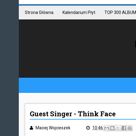
Mastodon link
Mastodon
Strona Główna
Kalendarium Płyt
TOP 300 ALBUM
Guest Singer - Think Face
Maciej Wojcieszek
10:46