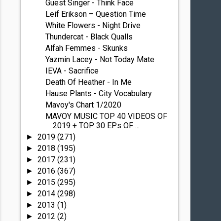
Guest Singer - Think Face
Leif Erikson – Question Time
White Flowers - Night Drive
Thundercat - Black Qualls
Alfah Femmes - Skunks
Yazmin Lacey - Not Today Mate
IEVA - Sacrifice
Death Of Heather - In Me
Hause Plants - City Vocabulary
Mavoy's Chart 1/2020
MAVOY MUSIC TOP 40 VIDEOS OF
2019 + TOP 30 EPs OF ...
2019
(271)
►
2018
(195)
►
2017
(231)
►
2016
(367)
►
2015
(295)
►
2014
(298)
►
2013
(1)
►
2012
(2)
►