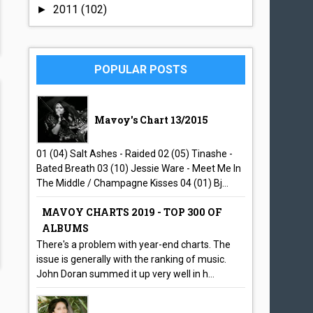
2011
(102)
►
POPULAR POSTS
Mavoy's Chart 13/2015
01 (04) Salt Ashes - Raided 02 (05) Tinashe -
Bated Breath 03 (10) Jessie Ware - Meet Me In
The Middle / Champagne Kisses 04 (01) Bj...
MAVOY CHARTS 2019 - TOP 300 OF
ALBUMS
There's a problem with year-end charts. The
issue is generally with the ranking of music.
John Doran summed it up very well in h...