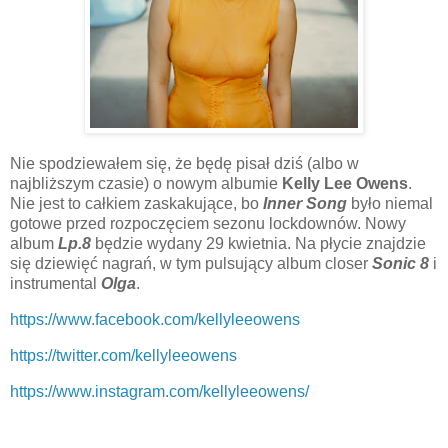
Nie spodziewałem się, że będę pisał dziś (albo w
najbliższym czasie) o nowym albumie
Kelly Lee Owens
.
Nie jest to całkiem zaskakujące, bo
Inner Song
było niemal
gotowe przed rozpoczęciem sezonu lockdownów. Nowy
album
Lp.8
będzie wydany 29 kwietnia. Na płycie znajdzie
się dziewięć nagrań, w tym pulsujący album closer
Sonic 8
i
instrumental
Olga
.
https://www.facebook.com/kellyleeowens
https://twitter.com/kellyleeowens
https://www.instagram.com/kellyleeowens/