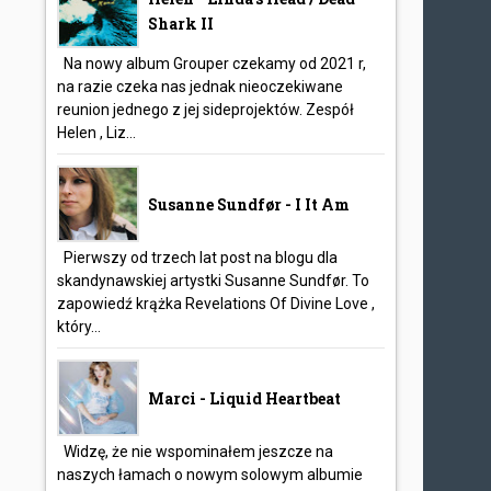
Shark II
Na nowy album Grouper czekamy od 2021 r,
na razie czeka nas jednak nieoczekiwane
reunion jednego z jej sideprojektów. Zespół
Helen , Liz...
Susanne Sundfør - I It Am
Pierwszy od trzech lat post na blogu dla
skandynawskiej artystki Susanne Sundfør. To
zapowiedź krążka Revelations Of Divine Love ,
który...
Marci - Liquid Heartbeat
Widzę, że nie wspominałem jeszcze na
naszych łamach o nowym solowym albumie