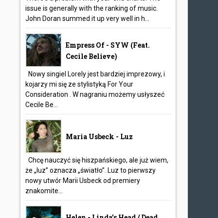
issue is generally with the ranking of music.
John Doran summed it up very well in h...
Empress Of - SYW (feat.
Cecile Believe)
Nowy singiel Lorely jest bardziej imprezowy, i
kojarzy mi się ze stylistyką For Your
Consideration . W nagraniu możemy usłyszeć
Cecile Be...
Maria Usbeck - Luz
Chcę nauczyć się hiszpańskiego, ale już wiem,
że „luz” oznacza „światło”. Luz to pierwszy
nowy utwór Marii Usbeck od premiery
znakomite...
Helen - Linda’s Head / Dead