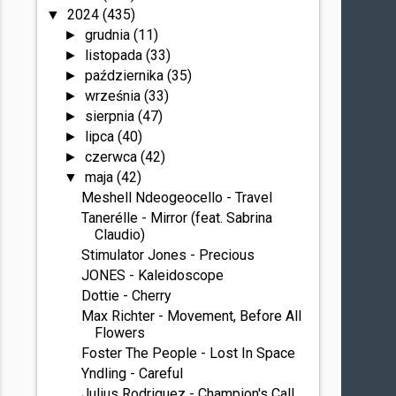
2024
(435)
▼
grudnia
(11)
►
listopada
(33)
►
października
(35)
►
września
(33)
►
sierpnia
(47)
►
lipca
(40)
►
czerwca
(42)
►
maja
(42)
▼
Meshell Ndeogeocello - Travel
Tanerélle - Mirror (feat. Sabrina
Claudio)
Stimulator Jones - Precious
JONES - Kaleidoscope
Dottie - Cherry
Max Richter - Movement, Before All
Flowers
Foster The People - Lost In Space
Yndling - Careful
Julius Rodriguez - Champion's Call