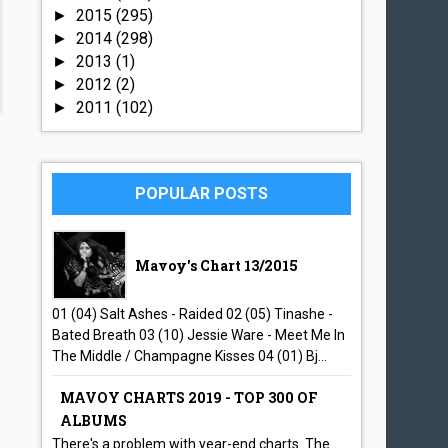
2015
(295)
►
2014
(298)
►
2013
(1)
►
2012
(2)
►
2011
(102)
►
POPULAR POSTS
Mavoy's Chart 13/2015
01 (04) Salt Ashes - Raided 02 (05) Tinashe -
Bated Breath 03 (10) Jessie Ware - Meet Me In
The Middle / Champagne Kisses 04 (01) Bj...
MAVOY CHARTS 2019 - TOP 300 OF
ALBUMS
There's a problem with year-end charts. The