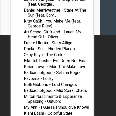
(feat. Georgia ...
Daniel Merriweather - Stare At The
Sun (feat. Gary...
Kitty Ca$h - You Make Me (feat.
George Riley)
Art School Girlfriend - Laugh My
Head Off - Oliver...
Future Utopia - Stars Allign
Pocket Sun - Hidden Places
Okay Kaya - The Groke
Eiko Ishibashi - Evil Does Not Exist
Rosie Lowe - Mood To Make Love
Badbadnotgood - Setima Regra
Raveena - Lucky
Beth Gibbons - Lost Changes
Badbadnotgood - Mid Spiral Chaos
Milton Nascimento & Esperanza
Spalding - Outubro
My Anh - I Guess I Should've Known
Kishi Bashi - Colorful State