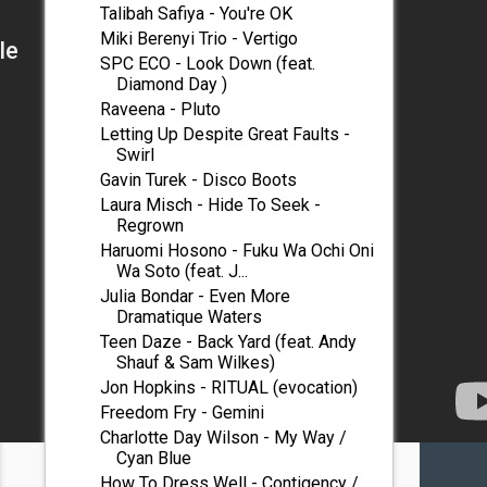
Talibah Safiya - You're OK
Miki Berenyi Trio - Vertigo
SPC ECO - Look Down (feat.
Diamond Day )
Raveena - Pluto
Letting Up Despite Great Faults -
Swirl
Gavin Turek - Disco Boots
Laura Misch - Hide To Seek -
Regrown
Haruomi Hosono - Fuku Wa Ochi Oni
Wa Soto (feat. J...
Julia Bondar - Even More
Dramatique Waters
Teen Daze - Back Yard (feat. Andy
Shauf & Sam Wilkes)
Jon Hopkins - RITUAL (evocation)
Freedom Fry - Gemini
Charlotte Day Wilson - My Way /
Cyan Blue
How To Dress Well - Contigency /