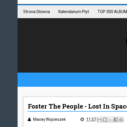
Mastodon link
Mastodon
Strona Główna
Kalendarium Płyt
TOP 300 ALBUM
Foster The People - Lost In Spac
Maciej Wojcieszek
11:57