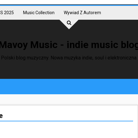
S 2025
Music Collection
Wywiad Z Autorem
Mavoy Music - indie music blo
Polski blog muzyczny. Nowa muzyka indie, soul i elektroniczna.
e