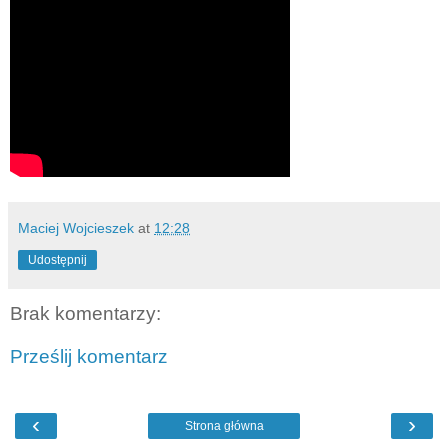
Maciej Wojcieszek
at
12:28
Udostępnij
Brak komentarzy:
Prześlij komentarz
‹
›
Strona główna