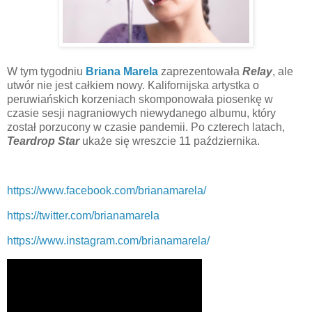
W tym tygodniu
Briana Marela
zaprezentowała
Relay
, ale
utwór nie jest całkiem nowy. Kalifornijska artystka o
peruwiańskich korzeniach skomponowała piosenkę w
czasie sesji nagraniowych niewydanego albumu, który
został porzucony w czasie pandemii. Po czterech latach,
Teardrop Star
ukaże się wreszcie 11 października.
https://www.facebook.com/brianamarela/
https://twitter.com/brianamarela
https://www.instagram.com/brianamarela/