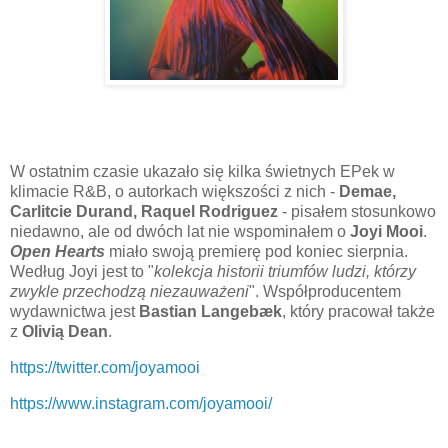
W ostatnim czasie ukazało się kilka świetnych EPek w
klimacie R&B, o autorkach większości z nich -
Demae,
Carlitcie Durand, Raquel Rodriguez
- pisałem stosunkowo
niedawno, ale od dwóch lat nie wspominałem o
Joyi Mooi
.
Open Hearts
miało swoją premierę pod koniec sierpnia.
Według Joyi jest to "
kolekcja historii triumfów ludzi, którzy
zwykle przechodzą niezauważeni
". Współproducentem
wydawnictwa jest
Bastian Langebæk
, który pracował także
z
Olivią Dean
.
https://twitter.com/joyamooi
https://www.instagram.com/joyamooi/