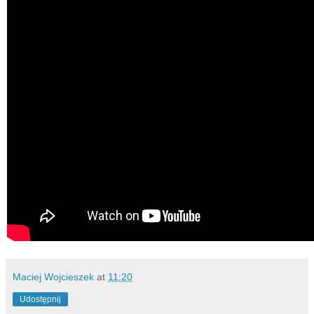
Maciej Wojcieszek
at
11:20
Udostępnij